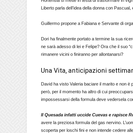
Hortensia si mette in testa di trasformare in vig
Liberto parla dell’idea della donna con Pascual, 
Guillermo propone a Fabiana e Servante di organ
Dori ha finalmente portato a termine la sua ricer
ne sarà adesso di lei e Felipe? Ora che il suo “co
rimanere vicini o finiranno per allontanarsi?
Una Vita, anticipazioni settima
David ha visto Valeria baciare il marito e non è p
però, per il momento ha altro di cui preoccupars
impossessarsi della formula deve vedersela con
Il Quesada infatti uccide Cuevas e rapisce R
avere la preziosa formula del gas nervino. L’uom
scoperta per loschi fini e non intende cedere al