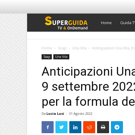
Super
Home
Guida T
Guida
Home
Soap
Una Vita
Anticipazioni Una Vita, t
Soap
Una Vita
TV
Anticipazioni Una
9 settembre 2022
per la formula de
Da
Lucia Lusi
-
31 Agosto 2022