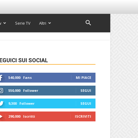
w
Serie TV
Altri
EGUICI SUI SOCIAL
540,000
Fans
MI PIACE
550,000
Follower
SEGUI
9,300
Follower
SEGUI
290,000
Iscritti
ISCRIVITI