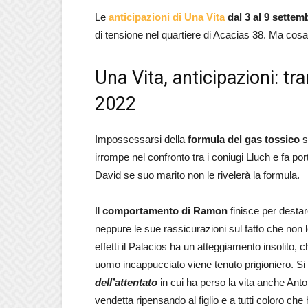
Le
anticipazioni di Una Vita
dal 3 al 9 sette
di tensione nel quartiere di Acacias 38. Ma co
Una Vita, anticipazioni: t
2022
Impossessarsi della
formula del gas tossico
s
irrompe nel confronto tra i coniugi Lluch e fa po
David se suo marito non le rivelerà la formula.
Il
comportamento di Ramon
finisce per desta
neppure le sue rassicurazioni sul fatto che non l
effetti il Palacios ha un atteggiamento insolito, 
uomo incappucciato viene tenuto prigioniero. Si 
dell’attentato
in cui ha perso la vita anche Anto
vendetta ripensando al figlio e a tutti coloro ch