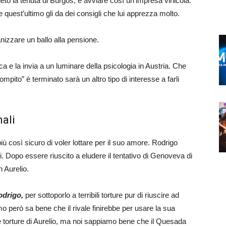
neto la tenuta di Burgos, e avviare così un’impresa vinicola.
e quest’ultimo gli da dei consigli che lui apprezza molto.
izzare un ballo alla pensione.
ca e la invia a un luminare della psicologia in Austria. Che
mpito” è terminato sarà un altro tipo di interesse a farli
nali
iù così sicuro di voler lottare per il suo amore. Rodrigo
i. Dopo essere riuscito a eludere il tentativo di Genoveva di
 Aurelio.
odrigo,
per sottoporlo a terribili torture pur di riuscire ad
o però sa bene che il rivale finirebbe per usare la sua
le torture di Aurelio, ma noi sappiamo bene che il Quesada