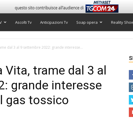
V
Ascolti Tv
Anticipazioni Tv
Soap opera
Reality Sho
rame dal 3 al 9 settembre 2022: grande interesse...
S
 Vita, trame dal 3 al
: grande interesse
l gas tossico