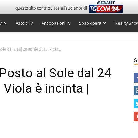
V
Ascolti Tv
Anticipazioni Tv
Soap opera
Reality Sho
ole dal 24 al 28 aprile 2017: Viola...
S
Posto al Sole dal 24
 Viola è incinta |