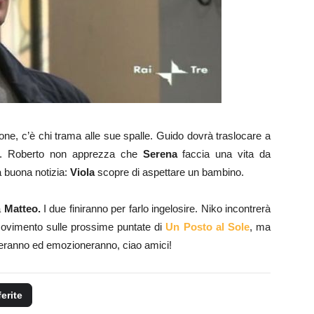
ione, c’è chi trama alle sue spalle. Guido dovrà traslocare a
ea. Roberto non apprezza che
Serena
faccia una vita da
a buona notizia:
Viola
scopre di aspettare un bambino.
a
Matteo.
I due finiranno per farlo ingelosire. Niko incontrerà
ovimento sulle prossime puntate di
Un Posto al Sole
, ma
nderanno ed emozioneranno, ciao amici!
ferite