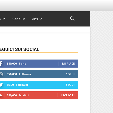
w
Serie TV
Altri
EGUICI SUI SOCIAL
540,000
Fans
MI PIACE
550,000
Follower
SEGUI
9,300
Follower
SEGUI
290,000
Iscritti
ISCRIVITI