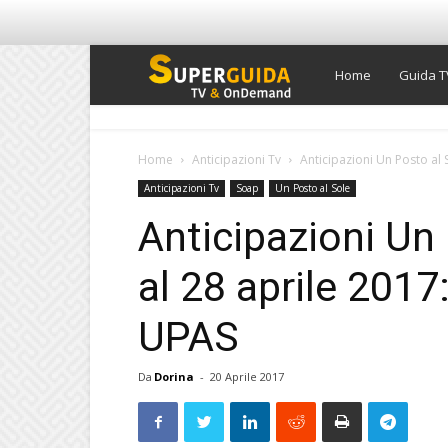
Super
Home
Guida T
Guida
Home
Anticipazioni Tv
Anticipazioni Un Posto al S
Anticipazioni Tv
Soap
Un Posto al Sole
TV
Anticipazioni Un 
al 28 aprile 2017:
UPAS
Da
Dorina
-
20 Aprile 2017