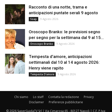
Racconto di una notte, trama e
anticipazioni puntate serali 9 agosto
9 Agosto 2026
Soap
Oroscopo Branko: le previsioni segno
per segno per la settimana dal 9 al 15...
9 Agosto 2026
Oroscopo Branko
Tempesta d’amore, anticipazioni
settimanali dal 10 al 14 agosto 2026:
Henry viene rapito
9 Agosto 2026
Tempesta D'amore
Chi siamo
Lo staff
Contatta la redazione
Privacy
Disclaimer
Preferenze pubblicitarie
© 2026 SuperGuidaTV Srl | Via Cimarosa 65 - 80127 Napoli | C.F. P.Iva: