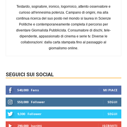
Testardo, sognatore, ironico, logorroico, attento osservatore e
curioso all'ennesima potenza. Campano di origini, ma alla
continua ricerca del suo posto nel mondo si laurea in Scienze
Politiche e contemporaneamente completa il percorso per
diventare Giornalista Pubblicista. Consumatore di dischi, tele-
dipendente, appassionato di cinema e serie tv. Diverse le
collaborazioni: dalla carta stampata fino al passaggio al
giornalismo online.
SEGUICI SUI SOCIAL
540,000
Fans
MI PIACE
550,000
Follower
SEGUI
9,300
Follower
SEGUI
290,000
Iscritti
ISCRIVITI