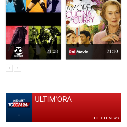
21:08
21:10
ULTIM'ORA
-
-
TUTTE LE NEWS