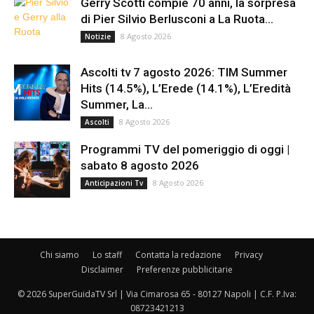
Gerry Scotti compie 70 anni, la sorpresa
di Pier Silvio Berlusconi a La Ruota...
8 Agosto 2026
Notizie
Ascolti tv 7 agosto 2026: TIM Summer
Hits (14.5%), L’Erede (14.1%), L’Eredità
Summer, La...
8 Agosto 2026
Ascolti
Programmi TV del pomeriggio di oggi |
sabato 8 agosto 2026
8 Agosto 2026
Anticipazioni Tv
Chi siamo
Lo staff
Contatta la redazione
Privacy
Disclaimer
Preferenze pubblicitarie
© 2026 SuperGuidaTV Srl | Via Cimarosa 65 - 80127 Napoli | C.F. P.Iva:
08723421213