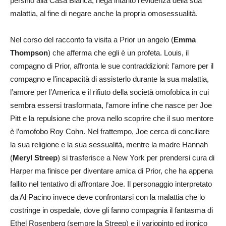
persino alla Casa Bianca, nega intanto l’evidenza della sua
malattia, al fine di negare anche la propria omosessualità.
Nel corso del racconto fa visita a Prior un angelo (
Emma
Thompson
) che afferma che egli è un profeta. Louis, il
compagno di Prior, affronta le sue contraddizioni: l’amore per il
compagno e l’incapacità di assisterlo durante la sua malattia,
l’amore per l’America e il rifiuto della società omofobica in cui
sembra essersi trasformata, l’amore infine che nasce per Joe
Pitt e la repulsione che prova nello scoprire che il suo mentore
è l’omofobo Roy Cohn. Nel frattempo, Joe cerca di conciliare
la sua religione e la sua sessualità, mentre la madre Hannah
(
Meryl Streep
) si trasferisce a New York per prendersi cura di
Harper ma finisce per diventare amica di Prior, che ha appena
fallito nel tentativo di affrontare Joe. Il personaggio interpretato
da Al Pacino invece deve confrontarsi con la malattia che lo
costringe in ospedale, dove gli fanno compagnia il fantasma di
Ethel Rosenberg (sempre la Streep) e il variopinto ed ironico