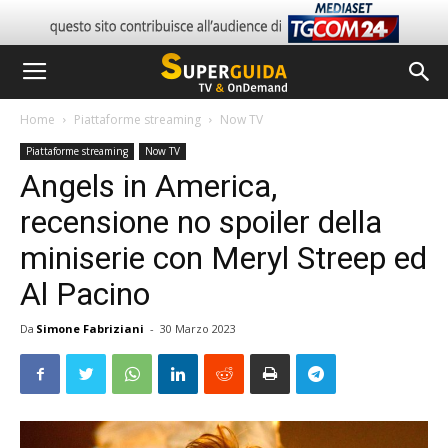
Home
Piattaforme streaming
Now TV
Piattaforme streaming
Now TV
Angels in America,
recensione no spoiler della
miniserie con Meryl Streep ed
Al Pacino
Da
Simone Fabriziani
-
30 Marzo 2023