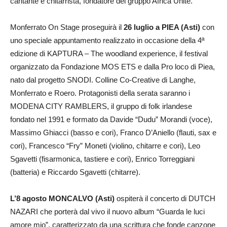
cantante e chitarrista, fondatore del gruppo Africa Unite.
Monferrato On Stage proseguirà il
26 luglio a PIEA (Asti)
con
uno speciale appuntamento realizzato in occasione della 4ª
edizione di KAPTURA – The woodland experience, il festival
organizzato da Fondazione MOS ETS e dalla Pro loco di Piea,
nato dal progetto SNODI. Colline Co-Creative di Langhe,
Monferrato e Roero. Protagonisti della serata saranno i
MODENA CITY RAMBLERS, il gruppo di folk irlandese
fondato nel 1991 e formato da Davide “Dudu” Morandi (voce),
Massimo Ghiacci (basso e cori), Franco D’Aniello (flauti, sax e
cori), Francesco “Fry” Moneti (violino, chitarre e cori), Leo
Sgavetti (fisarmonica, tastiere e cori), Enrico Torreggiani
(batteria) e Riccardo Sgavetti (chitarre).
L’8 agosto MONCALVO (Asti)
ospiterà il concerto di DUTCH
NAZARI che porterà dal vivo il nuovo album “Guarda le luci
amore mio”, caratterizzato da una scrittura che fonde canzone