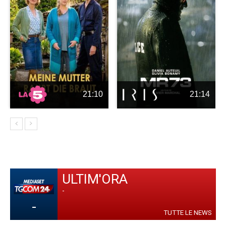
21:10
21:14
ULTIM'ORA
-
-
TUTTE LE NEWS