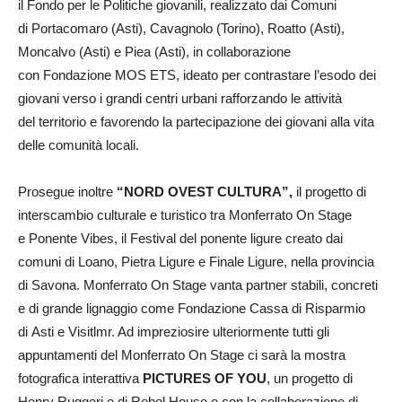
il Fondo per le Politiche giovanili, realizzato dai Comuni
di Portacomaro (Asti), Cavagnolo (Torino), Roatto (Asti),
Moncalvo (Asti) e Piea (Asti), in collaborazione
con Fondazione MOS ETS, ideato per contrastare l’esodo dei
giovani verso i grandi centri urbani rafforzando le attività
del territorio e favorendo la partecipazione dei giovani alla vita
delle comunità locali.
Prosegue inoltre
“NORD OVEST CULTURA”,
il progetto di
interscambio culturale e turistico tra Monferrato On Stage
e Ponente Vibes, il Festival del ponente ligure creato dai
comuni di Loano, Pietra Ligure e Finale Ligure, nella provincia
di Savona. Monferrato On Stage vanta partner stabili, concreti
e di grande lignaggio come Fondazione Cassa di Risparmio
di Asti e Visitlmr. Ad impreziosire ulteriormente tutti gli
appuntamenti del Monferrato On Stage ci sarà la mostra
fotografica interattiva
PICTURES OF YOU
, un progetto di
Henry Ruggeri e di Rebel House e con la collaborazione di