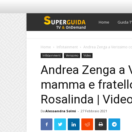
Super
Home
Guida T
Guida
Home
Infotainment
Andrea Zenga a Verissimo con
Infotainment
Verissimo
Video
TV
Andrea Zenga a 
mamma e fratello
Rosalinda | Vide
Da
Alessandra Solmi
-
27 Febbraio 2021