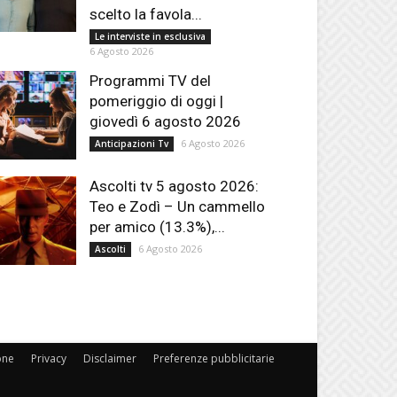
scelto la favola...
Le interviste in esclusiva
6 Agosto 2026
Programmi TV del
pomeriggio di oggi |
giovedì 6 agosto 2026
6 Agosto 2026
Anticipazioni Tv
Ascolti tv 5 agosto 2026:
Teo e Zodì – Un cammello
per amico (13.3%),...
6 Agosto 2026
Ascolti
one
Privacy
Disclaimer
Preferenze pubblicitarie