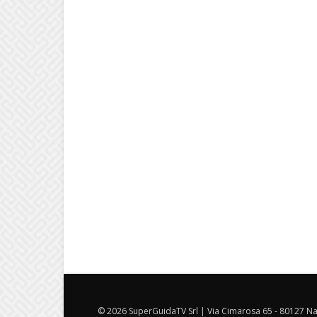
© 2026 SuperGuidaTV Srl | Via Cimarosa 65 - 80127 Nap