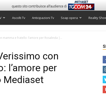
V
Ascolti Tv
Anticipazioni Tv
Soap opera
Reality Sho
 mamma e fratello: l’amore per Rosalinda |...
S
Verissimo con
: l’amore per
o Mediaset