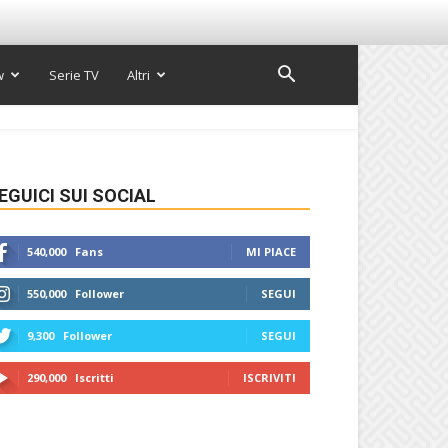
w
Serie TV
Altri
EGUICI SUI SOCIAL
540,000
Fans
MI PIACE
550,000
Follower
SEGUI
9,300
Follower
SEGUI
290,000
Iscritti
ISCRIVITI