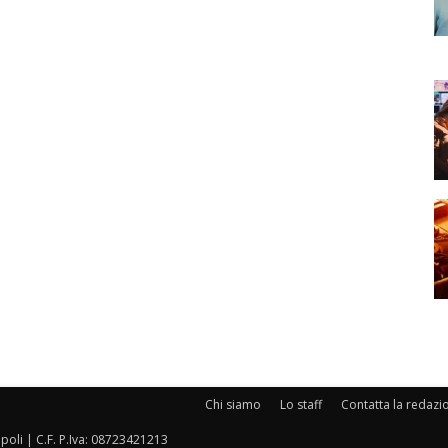
Chi siamo
Lo staff
Contatta la redazi
oli | C.F. P.Iva: 08723421213