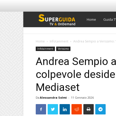
Super
Home
Guida T
Guida
Home
Infotainment
Andrea Sempio a Verissimo: 
Infotainment
Verissimo
TV
Andrea Sempio a
colpevole desider
Mediaset
Da
Alessandra Solmi
-
11 Gennaio 2026