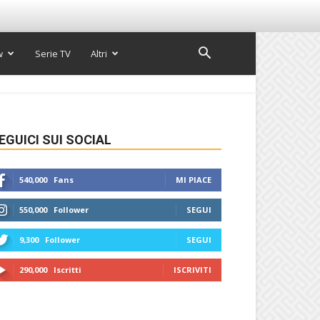
w
Serie TV
Altri
EGUICI SUI SOCIAL
540,000
Fans
MI PIACE
550,000
Follower
SEGUI
9,300
Follower
SEGUI
290,000
Iscritti
ISCRIVITI