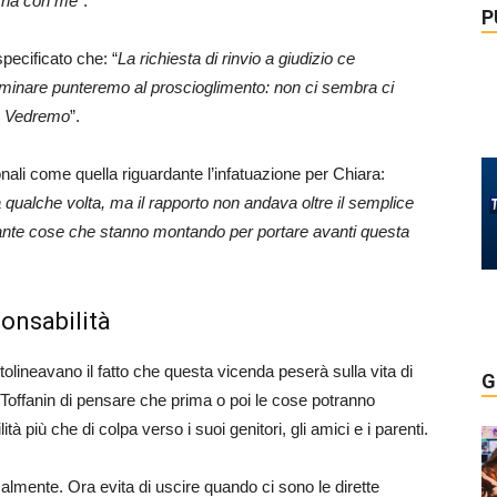
 l’ha con me
”.
P
specificato che: “
La richiesta di rinvio a giudizio ce
iminare punteremo al proscioglimento: non ci sembra ci
o. Vedremo
”.
li come quella riguardante l’infatuazione per Chiara:
a qualche volta, ma il rapporto non andava oltre il semplice
e tante cose che stanno montando per portare avanti questa
ponsabilità
olineavano il fatto che questa vicenda peserà sulla vita di
G
Toffanin di pensare che prima o poi le cose potranno
à più che di colpa verso i suoi genitori, gli amici e i parenti.
calmente. Ora evita di uscire quando ci sono le dirette