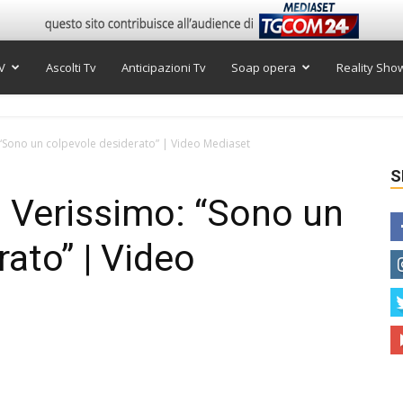
V
Ascolti Tv
Anticipazioni Tv
Soap opera
Reality Sho
“Sono un colpevole desiderato” | Video Mediaset
S
 Verissimo: “Sono un
ato” | Video