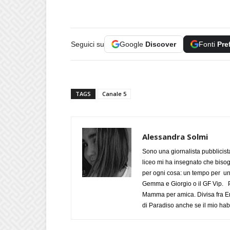
Seguici su
Google
Discover
Fonti
Pre
TAGS
Canale 5
Alessandra Solmi
Sono una giornalista pubblicist
liceo mi ha insegnato che biso
per ogni cosa: un tempo per un
Gemma e Giorgio o il GF Vip. Po
Mamma per amica. Divisa fra Em
di Paradiso anche se il mio habi