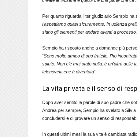
create le tifoserie e quindi c’è una parte che ce
Per quanto riguarda l’iter giudiziario Sempio ha 
l’aspettiamo quasi sicuramente. In udienza prel
siano gli elementi per andare avanti a process
Sempio ha risposto anche a domande più persona
“
Sono molto amico di suo fratello, l’ho incontrat
saluto. Non c’è mai stato nulla, è un’altra dell
telenovela che è diventata
”.
La vita privata e il senso di res
Dopo aver sentito le parole di suo padre che sott
Andrea per sempre, Sempio ha svelato a Silvia 
concludersi e di provare un senso di responsabilit
In questi ultimi mesi la sua vita è cambiata radi