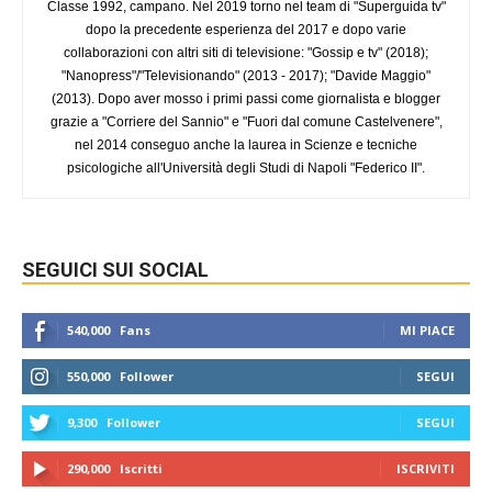
Classe 1992, campano. Nel 2019 torno nel team di "Superguida tv"
dopo la precedente esperienza del 2017 e dopo varie
collaborazioni con altri siti di televisione: "Gossip e tv" (2018);
"Nanopress"/"Televisionando" (2013 - 2017); "Davide Maggio"
(2013). Dopo aver mosso i primi passi come giornalista e blogger
grazie a "Corriere del Sannio" e "Fuori dal comune Castelvenere",
nel 2014 conseguo anche la laurea in Scienze e tecniche
psicologiche all'Università degli Studi di Napoli "Federico II".
SEGUICI SUI SOCIAL
540,000
Fans
MI PIACE
550,000
Follower
SEGUI
9,300
Follower
SEGUI
290,000
Iscritti
ISCRIVITI