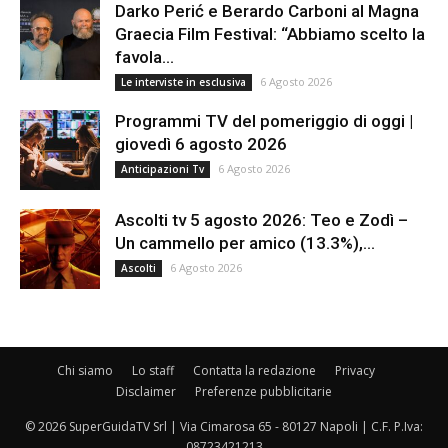
Darko Perić e Berardo Carboni al Magna
Graecia Film Festival: “Abbiamo scelto la
favola...
6 Agosto 2026
Le interviste in esclusiva
Programmi TV del pomeriggio di oggi |
giovedì 6 agosto 2026
6 Agosto 2026
Anticipazioni Tv
Ascolti tv 5 agosto 2026: Teo e Zodì –
Un cammello per amico (13.3%),...
6 Agosto 2026
Ascolti
Chi siamo
Lo staff
Contatta la redazione
Privacy
Disclaimer
Preferenze pubblicitarie
© 2026 SuperGuidaTV Srl | Via Cimarosa 65 - 80127 Napoli | C.F. P.Iva:
08723421213