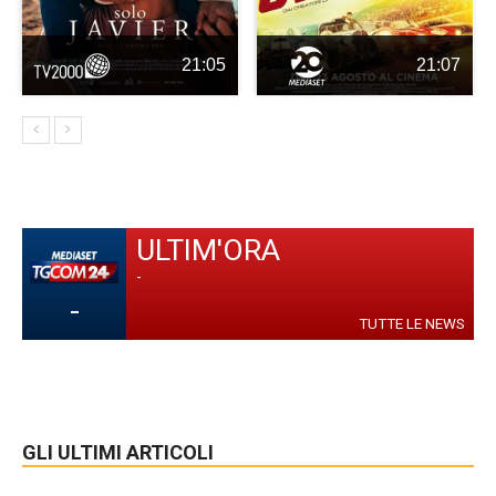
21:05
21:07
ULTIM'ORA
-
-
TUTTE LE NEWS
GLI ULTIMI ARTICOLI