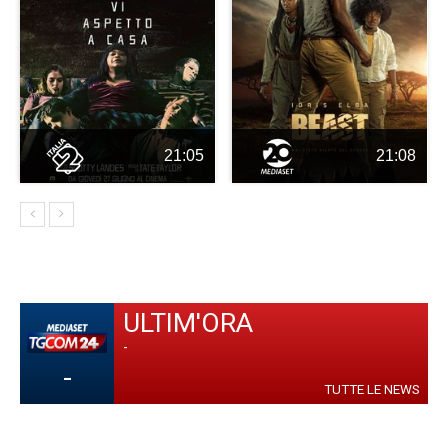
21:05
21:08
ULTIM'ORA
-
-
TUTTE LE NEWS