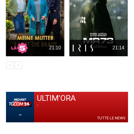
21:10
21:14
ULTIM'ORA
-
-
TUTTE LE NEWS