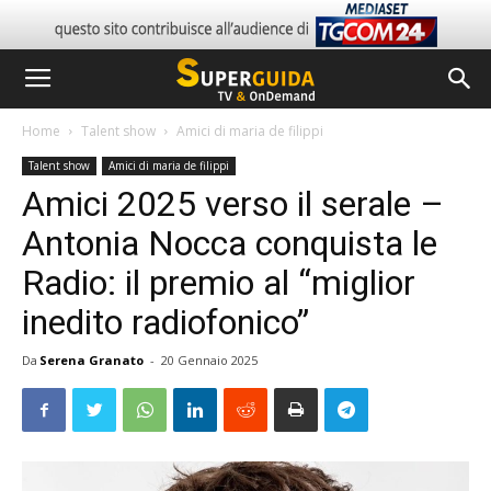
Home
Talent show
Amici di maria de filippi
Talent show
Amici di maria de filippi
Amici 2025 verso il serale –
Antonia Nocca conquista le
Radio: il premio al “miglior
inedito radiofonico”
Da
Serena Granato
-
20 Gennaio 2025