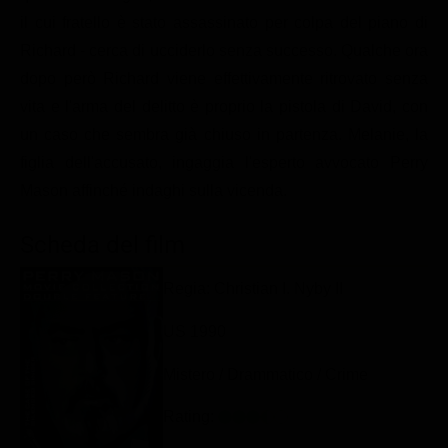
Classifiche
il cui fratello è stato assassinato per colpa del piano di
Richard - cerca di ucciderlo senza successo. Qualche ora
Migliori film
dopo però Richard viene effettivamente ritrovato senza
Migliori Serie TV
vita e l'arma del delitto è proprio la pistola di David, con
un caso che sembra già chiuso in partenza. Melanie, la
figlia dell'accusato, ingaggia l'esperto avvocato Perry
Mason affinché indaghi sulla vicenda.
Scheda del film
Regia: Christian I. Nyby II
US 1990
Mistero / Drammatico / Crime
Rating: