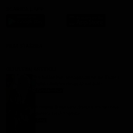
SCARICA L'APP
FILM STASERA
GLI ULTIMI ARTICOLI
Forbidden fruit, anticipazioni turche: Ender e
Şahika mettono Hasan Alì nei guai?
Forbidden fruit
9 Agosto 2026
Racconto di una notte, trama e anticipazioni
puntate serali 9 agosto
Soap
9 Agosto 2026