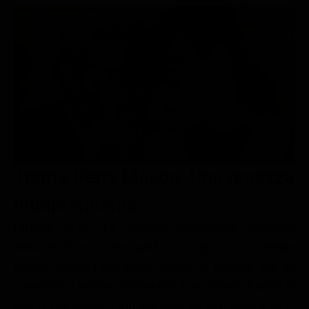
Le interviste in esclusiva
Tempesta D’amore
Temptation Island
Film da vedere
Il Paradiso delle signore
Ultima Fermata
Piattaforme streaming
Un Posto al Sole
Talent show
Apple TV Plus
Segreti di Famiglia
Infotainment
Discovery Plus
The Family
Game Show
Disney plus
Uomini e Donne
NetFlix
Trama Perry Mason: Una ragazza
Gossip
Now TV
Sport in tv
Paramount Plus
intraprendente
Cartoni Anime e Manga
Prime Video
Richard Stuart ha ottenuto un'immensa ricchezza
aiutando diverse personalità ora di spicco a diventare
Vip e Personaggi Tv
RaiPlay
famose. Richard ora ricatta spesso le persone che ha
Musica
contribuito a lanciare, invitandole a una partita di poker in
Oroscopo Paolo Fox
quel di Las Vegas, ma in una delle ultime riunioni David -