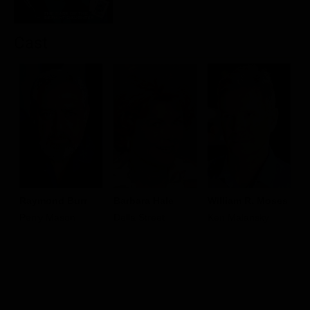
Cast
Raymond Burr
Barbara Hale
William R. Moses
J
Perry Mason
Della Street
Ken Malansky
Cl