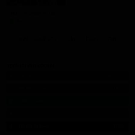
Aldo, Giovanni e Giacomo - Anplagghed
Teatro
Altri Canali DTV
Sky
Dazn
Rsi
SEGUICI SUI SOCIAL
540,000
Fans
MI PIACE
550,000
Follower
SEGUI
9,300
Follower
SEGUI
290,000
Iscritti
ISCRIVITI
310,000
Follower
SEGUI