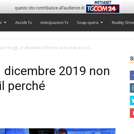
V
Ascolti Tv
Anticipazioni Tv
Soap opera
Reality Sho
ici 19 oggi, 21 dicembre 2019 non va in onda: ecco il...
S
1 dicembre 2019 non
il perché