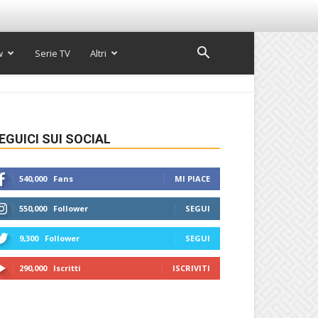
w
Serie TV
Altri
EGUICI SUI SOCIAL
540,000
Fans
MI PIACE
550,000
Follower
SEGUI
9,300
Follower
SEGUI
290,000
Iscritti
ISCRIVITI