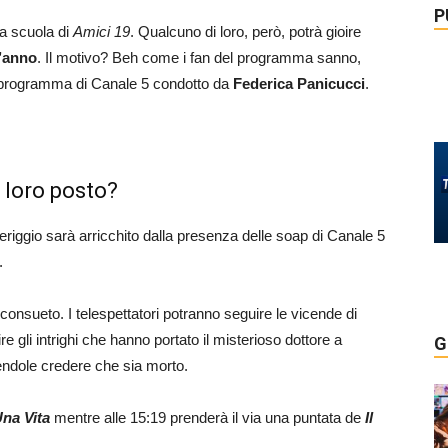
P
lla scuola di
Amici 19
. Qualcuno di loro, però, potrà gioire
l’anno
. Il motivo? Beh come i fan del programma sanno,
 programma di Canale 5 condotto da
Federica Panicucci
.
 loro posto?
riggio sarà arricchito dalla presenza delle soap di Canale 5
.
onsueto. I telespettatori potranno seguire le vicende di
e gli intrighi che hanno portato il misterioso dottore a
G
cendole credere che sia morto.
na Vita
mentre alle 15:19 prenderà il via una puntata de
Il