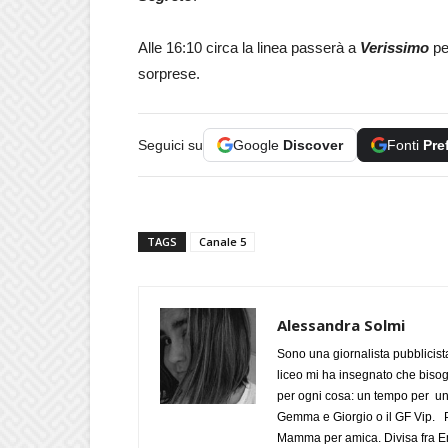
Alle 16:10 circa la linea passerà a
Verissimo
pe
sorprese.
Seguici su
Google
Discover
Fonti
Pre
TAGS
Canale 5
Alessandra Solmi
Sono una giornalista pubblicist
liceo mi ha insegnato che biso
per ogni cosa: un tempo per un
Gemma e Giorgio o il GF Vip. Po
Mamma per amica. Divisa fra Em