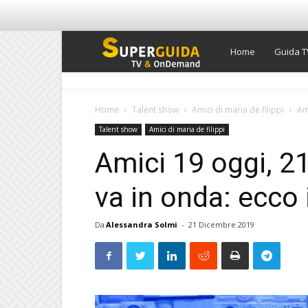
Super
Home
Guida T
Guida
Home
Talent show
Amici di maria de filippi
Am
Talent show
Amici di maria de filippi
TV
Amici 19 oggi, 2
va in onda: ecco 
Da
Alessandra Solmi
-
21 Dicembre 2019