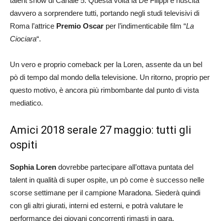
talent show di Canale 5. Questa volta la De Filippi è riuscita
davvero a sorprendere tutti, portando negli studi televisivi di
Roma l’attrice
Premio Oscar
per l’indimenticabile film “
La
Ciociara
“.
Un vero e proprio comeback per la Loren, assente da un bel
pò di tempo dal mondo della televisione. Un ritorno, proprio per
questo motivo, è ancora più rimbombante dal punto di vista
mediatico.
Amici 2018 serale 27 maggio: tutti gli
ospiti
Sophia Loren
dovrebbe partecipare all’ottava puntata del
talent in qualità di super ospite, un pò come è successo nelle
scorse settimane per il campione Maradona. Siederà quindi
con gli altri giurati, interni ed esterni, e potrà valutare le
performance dei giovani concorrenti rimasti in gara.