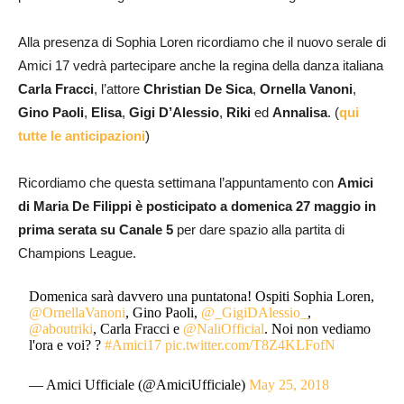
Alla presenza di Sophia Loren ricordiamo che il nuovo serale di
Amici 17 vedrà partecipare anche la regina della danza italiana
Carla Fracci
, l’attore
Christian De Sica
,
Ornella Vanoni
,
Gino Paoli
,
Elisa
,
Gigi D’Alessio
,
Riki
ed
Annalisa
. (
qui
tutte le anticipazioni
)
Ricordiamo che questa settimana l’appuntamento con
Amici
di Maria De Filippi è posticipato a domenica 27 maggio in
prima serata su Canale 5
per dare spazio alla partita di
Champions League.
Domenica sarà davvero una puntatona! Ospiti Sophia Loren,
@OrnellaVanoni
, Gino Paoli,
@_GigiDAlessio_
,
@aboutriki
, Carla Fracci e
@NaliOfficial
. Noi non vediamo
l'ora e voi? ?
#Amici17
pic.twitter.com/T8Z4KLFofN
— Amici Ufficiale (@AmiciUfficiale)
May 25, 2018