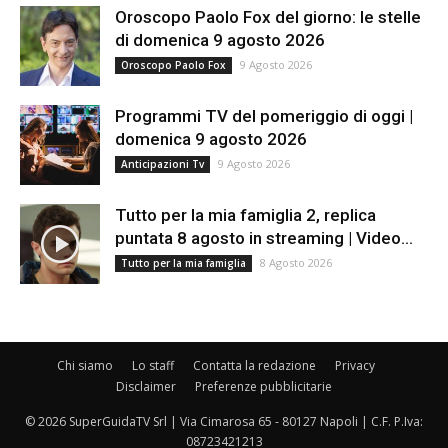
Oroscopo Paolo Fox del giorno: le stelle
di domenica 9 agosto 2026
9 Agosto 2026
Oroscopo Paolo Fox
Programmi TV del pomeriggio di oggi |
domenica 9 agosto 2026
9 Agosto 2026
Anticipazioni Tv
Tutto per la mia famiglia 2, replica
puntata 8 agosto in streaming | Video...
8 Agosto 2026
Tutto per la mia famiglia
Chi siamo
Lo staff
Contatta la redazione
Privacy
Disclaimer
Preferenze pubblicitarie
© 2026 SuperGuidaTV Srl | Via Cimarosa 65 - 80127 Napoli | C.F. P.Iva:
08723421213