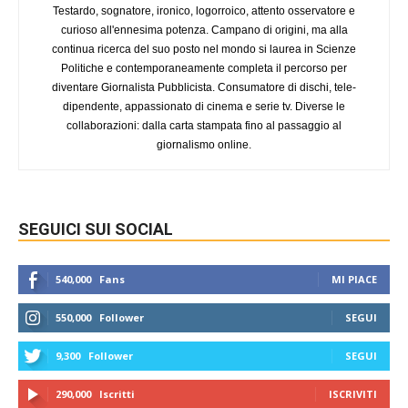
Testardo, sognatore, ironico, logorroico, attento osservatore e
curioso all'ennesima potenza. Campano di origini, ma alla
continua ricerca del suo posto nel mondo si laurea in Scienze
Politiche e contemporaneamente completa il percorso per
diventare Giornalista Pubblicista. Consumatore di dischi, tele-
dipendente, appassionato di cinema e serie tv. Diverse le
collaborazioni: dalla carta stampata fino al passaggio al
giornalismo online.
SEGUICI SUI SOCIAL
540,000
Fans
MI PIACE
550,000
Follower
SEGUI
9,300
Follower
SEGUI
290,000
Iscritti
ISCRIVITI