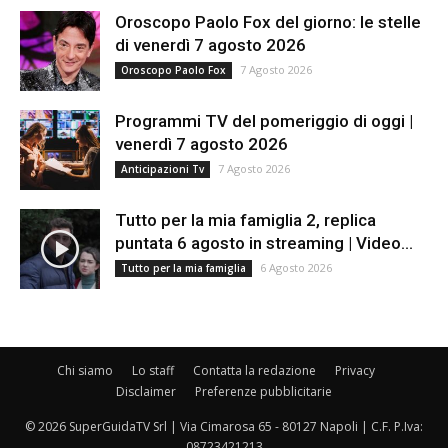
Oroscopo Paolo Fox del giorno: le stelle
di venerdì 7 agosto 2026
7 Agosto 2026
Oroscopo Paolo Fox
Programmi TV del pomeriggio di oggi |
venerdì 7 agosto 2026
7 Agosto 2026
Anticipazioni Tv
Tutto per la mia famiglia 2, replica
puntata 6 agosto in streaming | Video...
6 Agosto 2026
Tutto per la mia famiglia
Chi siamo
Lo staff
Contatta la redazione
Privacy
Disclaimer
Preferenze pubblicitarie
© 2026 SuperGuidaTV Srl | Via Cimarosa 65 - 80127 Napoli | C.F. P.Iva:
08723421213