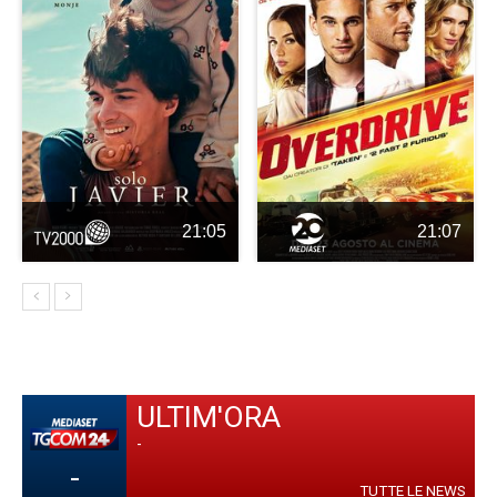
21:05
21:07
ULTIM'ORA
-
-
TUTTE LE NEWS