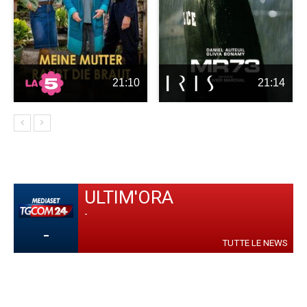
21:10
21:14
ULTIM'ORA
-
-
TUTTE LE NEWS