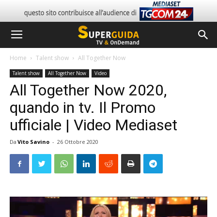
Home
Talent show
All Together Now
Talent show
All Together Now
Video
All Together Now 2020,
quando in tv. Il Promo
ufficiale | Video Mediaset
Da
Vito Savino
-
26 Ottobre 2020