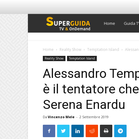
Super
Home
Guida T
Guida
Home
Reality Show
Temptation Island
Alessand
Reality Show
Temptation Island
TV
Alessandro Tempt
è il tentatore che
Serena Enardu
Da
Vincenzo Mele
-
2 Settembre 2019