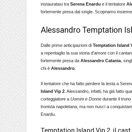
instauratasi tra
Serena Enardu
e il tentatore
Al
fortemente presa dal single. Scopriamo insieme
Alessandro Temptation Isla
Dalle prime anticipazioni di
Temptation Island 
a repentaglio la sua storia d’amore con il cantan
fortemente presa da
Alessandro Catania
, sing
chi è
Alessandro
.
Il tentatore che ha fatto perdere la testa a Serena
Island Vip 2
. Alessandro, infatti, ha già fatto qu
corteggiatore a
Uomini e Donne
durante il trono
tronista napoletana, ma non riuscì a conquistar
Enardu.
Temptation Island Vip 2, il cast