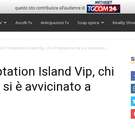
V
Ascolti Tv
Anticipazioni Tv
Soap opera
Reality Sho
ro Temptation Island Vip, chi è il tentatore che si è avvicinato...
S
ation Island Vip, chi
 si è avvicinato a