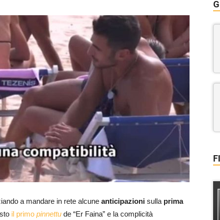
G
F
ziando a mandare in rete alcune
anticipazioni
sulla
prima
isto
il primo
pinnettu
de “Er Faina” e la complicità