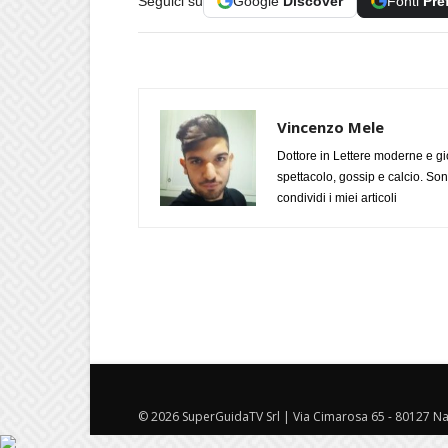
Seguici su
Google
Discover
Fonti
Pre
Vincenzo Mele
Dottore in Lettere moderne e gi
spettacolo, gossip e calcio. Son
condividi i miei articoli
© 2026 SuperGuidaTV Srl | Via Cimarosa 65 - 80127 Nap