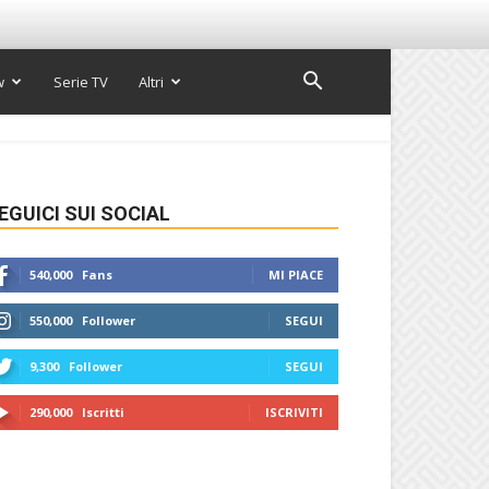
w
Serie TV
Altri
EGUICI SUI SOCIAL
540,000
Fans
MI PIACE
550,000
Follower
SEGUI
9,300
Follower
SEGUI
290,000
Iscritti
ISCRIVITI