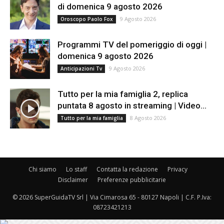
di domenica 9 agosto 2026
9 Agosto 2026
Oroscopo Paolo Fox
Programmi TV del pomeriggio di oggi |
domenica 9 agosto 2026
9 Agosto 2026
Anticipazioni Tv
Tutto per la mia famiglia 2, replica
puntata 8 agosto in streaming | Video...
8 Agosto 2026
Tutto per la mia famiglia
Chi siamo
Lo staff
Contatta la redazione
Privacy
Disclaimer
Preferenze pubblicitarie
© 2026 SuperGuidaTV Srl | Via Cimarosa 65 - 80127 Napoli | C.F. P.Iva:
08723421213