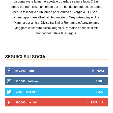
bisogna avere la mente aperta e guardare sempre tutto. C’è un
tempo per ogni cosa: un tempo per un bel documentario, un tempo
per un talk polito e un tempo per Gemma e Giorgio o il GF Vip.
Potrei riguardare all'infinito le puntate di Grey’s Anatomy e Una
Mamma per amica. Divisa fra Emilia Romagna e Abruzzo, amo
viaggiare e scoprire piccoli angoli di Paradiso anche se il mio
habitat naturale è la spiaggia.
SEGUICI SUI SOCIAL
540,000
Fans
MI PIACE
550,000
Follower
SEGUI
9,300
Follower
SEGUI
290,000
Iscritti
ISCRIVITI