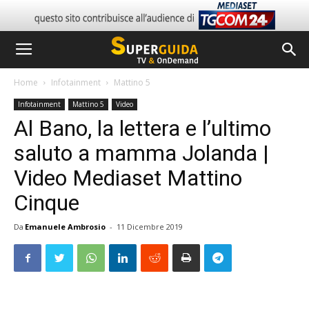
Home
Infotainment
Mattino 5
Infotainment
Mattino 5
Video
Al Bano, la lettera e l’ultimo
saluto a mamma Jolanda |
Video Mediaset Mattino
Cinque
Da
Emanuele Ambrosio
-
11 Dicembre 2019