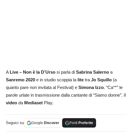
A
Live – Non è la D’Urso
si parla di
Sabrina Salerno
a
Sanremo 2020
e in studio scoppia la
lite
tra
Jo Squillo
(a
quanto pare non invitata al Festival) e
Simona Izzo
. “Ca**” le
parole urlate in trasmissione dalla cantante di “Siamo donne”. Il
video
da
Mediaset
Play.
Seguici su
Google
Discover
Fonti
Preferite