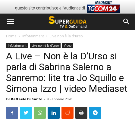
Home
Infotainment
Live non è la d'urso
Infotainment
Live non è la d'urso
Video
A Live – Non è la D’Urso si
parla di Sabrina Salerno a
Sanremo: lite tra Jo Squillo e
Simona Izzo | video Mediaset
Da
Raffaele Di Santo
-
9 Febbraio 2020