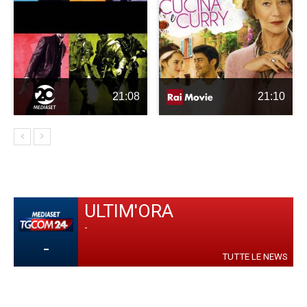
21:08
21:10
ULTIM'ORA
-
-
TUTTE LE NEWS