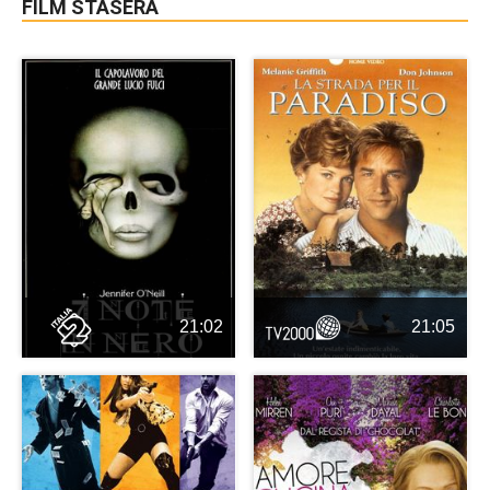
FILM STASERA
21:02
21:05