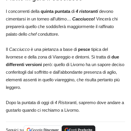
I concorrenti della
quinta puntata
di
4 ristoranti
devono
cimentarsi in un torneo all’ultimo…
Cacciucco!
Vincerà chi
preparerà quello che soddisferà maggiormente il raffinato
palato dello
chef
conduttore.
Il
Cacciucco
è una pietanza a base di
pesce
tipica del
livornese e della zona di Viareggio e dintorni. Si tratta di
due
differenti versioni
però: quello di Livorno ha un sapore deciso
conferitogli dal soffritto e dall’abbondante presenza di aglio,
elementi assenti in quello viareggino, che risulta pertanto più
leggero.
Dopo la puntata di oggi di
4 Ristoranti
, sapremo dove andare a
gustarlo quando ci rechiamo a Livorno.
Seguici su
Google
Discover
Fonti
Preferite