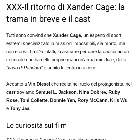
XXX-Il ritorno di Xander Cage: la
trama in breve e il cast
Tutti sono convinti che
Xander Cage
, un esperto di sport
estremi specializzato in missioni impossibili, sia morto, ma
non è così. La
Cia
infatti, lo assume per dare la caccia ad un
criminale che ha nelle proprie mani un’arma micidiale, detta
“vaso di Pandora”
e subito lui entra in azione.
Accanto a
Vin Diesel
che recita nel ruolo del protagonista, nel
cast
troviamo
Samuel L. Jackson, Nina Dobrev, Ruby
Rose, Toni Collette, Donnie Yen, Rory McCann, Kris Wu
e
Tony Jaa.
Le curiosità sul film
XXX-Il ritorno di Xander Cage
è un film di
genere