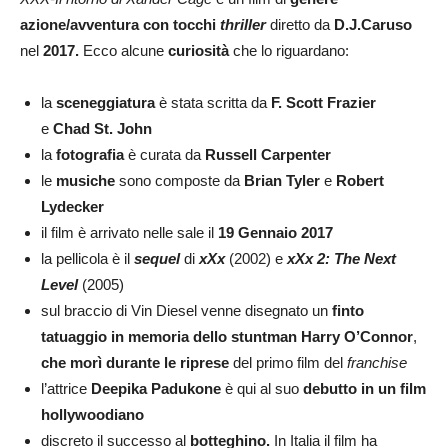
azione/avventura con tocchi
thriller
diretto da
D.J.Caruso
nel
2017.
Ecco alcune
curiosità
che lo riguardano:
la
sceneggiatura
è stata scritta da
F. Scott Frazier
e
Chad St. John
la
fotografia
è curata da
Russell Carpenter
le
musiche
sono composte da
Brian Tyler
e
Robert
Lydecker
il film è arrivato nelle sale il
19 Gennaio 2017
la pellicola è il
sequel
di
xXx
(2002) e
xXx 2: The Next
Level
(2005)
sul braccio di Vin Diesel venne disegnato un
finto
tatuaggio in memoria dello stuntman Harry O’Connor
,
che morì durante le riprese
del primo film del
franchise
l’attrice
Deepika Padukone
è qui al suo
debutto in un film
hollywoodiano
discreto il successo al
botteghino.
In Italia il film ha