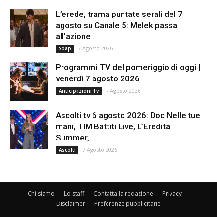
L’erede, trama puntate serali del 7
agosto su Canale 5: Melek passa
all’azione
7 Agosto 2026
Soap
Programmi TV del pomeriggio di oggi |
venerdì 7 agosto 2026
7 Agosto 2026
Anticipazioni Tv
Ascolti tv 6 agosto 2026: Doc Nelle tue
mani, TIM Battiti Live, L’Eredità
Summer,...
7 Agosto 2026
Ascolti
Chi siamo
Lo staff
Contatta la redazione
Privacy
Disclaimer
Preferenze pubblicitarie