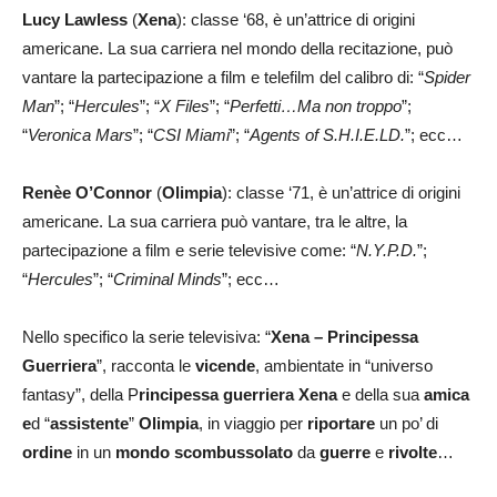
Lucy Lawless
(
Xena
): classe ‘68, è un’attrice di origini
americane. La sua carriera nel mondo della recitazione, può
vantare la partecipazione a film e telefilm del calibro di: “
Spider
Man
”; “
Hercules
”; “
X Files
”; “
Perfetti…Ma non troppo
”;
“
Veronica Mars
”; “
CSI Miami
”; “
Agents of S.H.I.E.LD.
”; ecc…
Renèe O’Connor
(
Olimpia
): classe ‘71, è un’attrice di origini
americane. La sua carriera può vantare, tra le altre, la
partecipazione a film e serie televisive come: “
N.Y.P.D.
”;
“
Hercules
”; “
Criminal Minds
”; ecc…
Nello specifico la serie televisiva: “
Xena – Principessa
Guerriera
”, racconta le
vicende
, ambientate in “universo
fantasy”, della P
rincipessa guerriera Xena
e della sua
amica
e
d “
assistente
”
Olimpia
, in viaggio per
riportare
un po’ di
ordine
in un
mondo scombussolato
da
guerre
e
rivolte
…