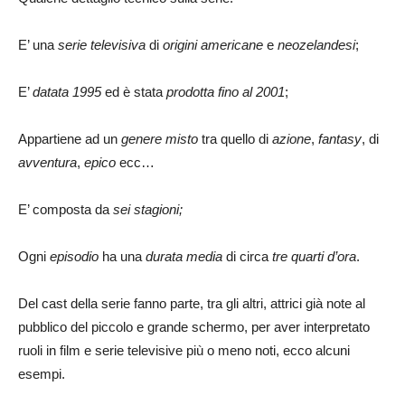
E’ una
serie televisiva
di
origini americane
e
neozelandesi
;
E’
datata 1995
ed è stata
prodotta fino al 2001
;
Appartiene ad un
genere misto
tra quello di
azione
,
fantasy
, di
avventura
,
epico
ecc…
E’ composta da
sei stagioni;
Ogni
episodio
ha una
durata media
di circa
tre quarti d’ora
.
Del cast della serie fanno parte, tra gli altri, attrici già note al
pubblico del piccolo e grande schermo, per aver interpretato
ruoli in film e serie televisive più o meno noti, ecco alcuni
esempi.