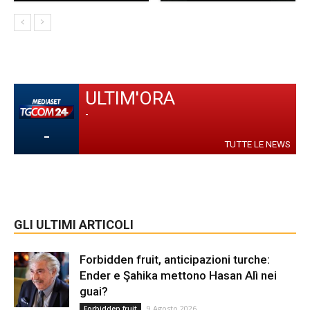
ULTIM'ORA
-
-
TUTTE LE NEWS
GLI ULTIMI ARTICOLI
Forbidden fruit, anticipazioni turche:
Ender e Şahika mettono Hasan Alì nei
guai?
9 Agosto 2026
Forbidden fruit