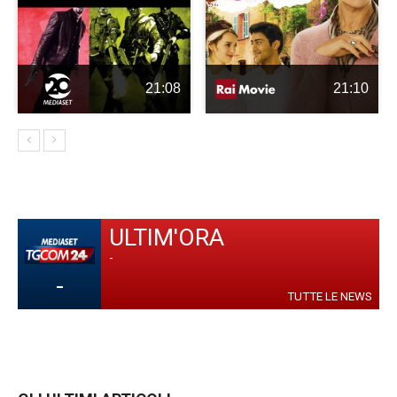
21:08
21:10
ULTIM'ORA
-
-
TUTTE LE NEWS