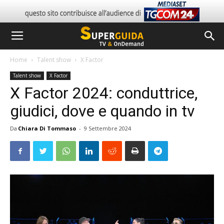
Home
Talent show
X Factor
Talent show
X Factor
X Factor 2024: conduttrice,
giudici, dove e quando in tv
Da
Chiara Di Tommaso
-
9 Settembre 2024