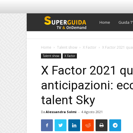
Super
Home
Guida T
Guida
Home
Talent show
X Factor
X Factor 2021 quan
Talent show
X Factor
TV
X Factor 2021 qua
anticipazioni: e
talent Sky
Da
Alessandra Solmi
-
4 Agosto 2021