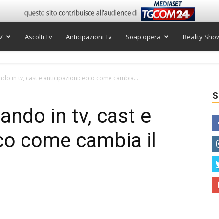
V
Ascolti Tv
Anticipazioni Tv
Soap opera
Reality Sho
do in tv, cast e anticipazioni: ecco come cambia...
S
ndo in tv, cast e
cco come cambia il