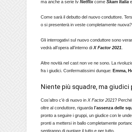
ma anche a serie tv
Netflix
come
Skam Italia
Come sarà il debutto del nuovo conduttore. Tersi
o si presenterà in veste completamente nuova? 
Gli interrogativi sul nuovo conduttore sono veram
vedrà all’opera all’interno di
X Factor 2021
.
Altre novità nel cast non ve ne sono. La rivoluzi
fra i giudici. Confermatissimi dunque:
Emma, Hel
Niente più squadre, ma giudici p
Cos’altro c’è di nuovo in
X Factor 2021
? Perché 
oltre al conduttore, riguarda
l’assenza delle sq
pronto a seguire i gruppi, un giudice con le unde
pronti a mettersi in ballo completamente portando a
sentiranno di puntare il tutto e per tutto.