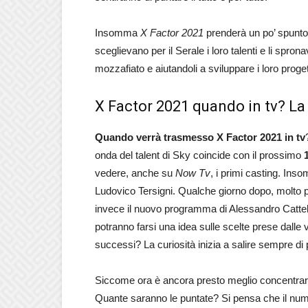
Insomma
X Factor 2021
prenderà un po’ spunt
sceglievano per il Serale i loro talenti e li spr
mozzafiato e aiutandoli a sviluppare i loro proget
X Factor 2021 quando in tv? La
Quando verrà trasmesso X Factor 2021 in tv
onda del talent di Sky coincide con il prossimo
vedere, anche su
Now Tv
, i primi casting. Ins
Ludovico Tersigni. Qualche giorno dopo, molto p
invece il nuovo programma di Alessandro Cattelan. 
potranno farsi una idea sulle scelte prese dalle var
successi? La curiosità inizia a salire sempre di p
Siccome ora è ancora presto meglio concentrarsi 
Quante saranno le puntate? Si pensa che il nume