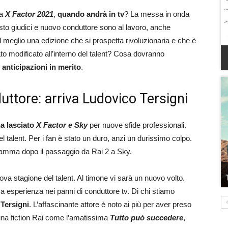
 a
X Factor 2021
,
quando andrà in tv
? La messa in onda
sto giudici e nuovo conduttore sono al lavoro, anche
 meglio una edizione che si prospetta rivoluzionaria e che è
ato modificato all’interno del talent? Cosa dovranno
 anticipazioni in merito
.
ttore: arriva Ludovico Tersigni
a lasciato
X Factor e Sky
per nuove sfide professionali.
 talent. Per i fan è stato un duro, anzi un durissimo colpo.
ogramma dopo il passaggio da Rai 2 a Sky.
uova stagione del talent. Al timone vi sarà un nuovo volto.
a esperienza nei panni di conduttore tv. Di chi stiamo
Tersigni
. L’affascinante attore è noto ai più per aver preso
 una fiction Rai come l’amatissima
Tutto può succedere
,