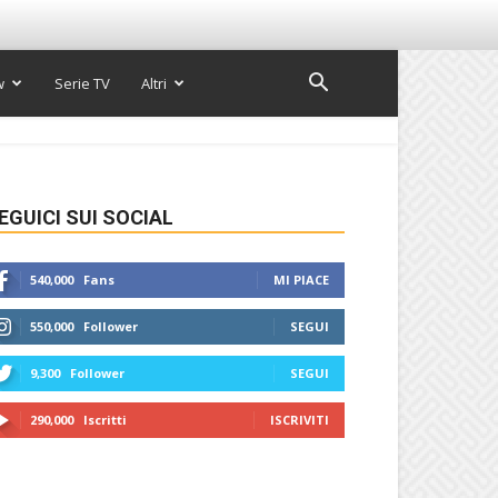
w
Serie TV
Altri
EGUICI SUI SOCIAL
540,000
Fans
MI PIACE
550,000
Follower
SEGUI
9,300
Follower
SEGUI
290,000
Iscritti
ISCRIVITI