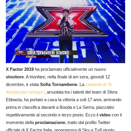
X Factor 2019
ha proclamato ufficialmente un nuovo
vincitore
. A trionfare, nella finale di ieri sera, giovedì 12
dicembre, è stata
Sofia Tornambene
. La
cantante di “A
domani per sempre”
, arruolata tra i talenti del
team
di Sfera
Ebbasta, ha portato a casa la vittoria a soli 17 anni, arrivando
prima in classifica davanti a Booda e La Sierra, piazzatisi
rispettivamente al secondo e terzo posto. Ecco il
video
con il
momento della
proclamazione
, tratto dal profilo Twitter
ufficiale di X Factor Italia, programma di Sky e Tv8 giunto