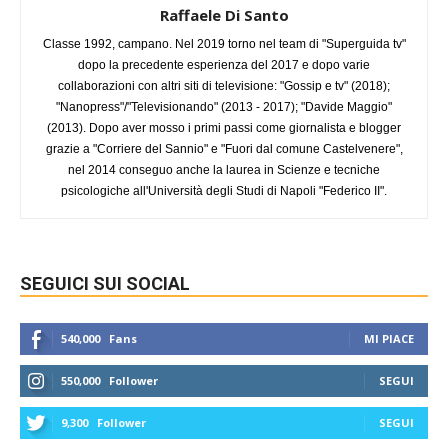
Raffaele Di Santo
Classe 1992, campano. Nel 2019 torno nel team di "Superguida tv"
dopo la precedente esperienza del 2017 e dopo varie
collaborazioni con altri siti di televisione: "Gossip e tv" (2018);
"Nanopress"/"Televisionando" (2013 - 2017); "Davide Maggio"
(2013). Dopo aver mosso i primi passi come giornalista e blogger
grazie a "Corriere del Sannio" e "Fuori dal comune Castelvenere",
nel 2014 conseguo anche la laurea in Scienze e tecniche
psicologiche all'Università degli Studi di Napoli "Federico II".
SEGUICI SUI SOCIAL
540,000
Fans
MI PIACE
550,000
Follower
SEGUI
9,300
Follower
SEGUI