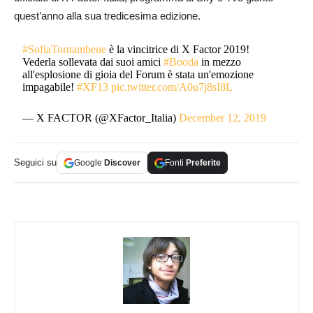
quest’anno alla sua tredicesima edizione.
#SofiaTornambene
è la vincitrice di X Factor 2019!
Vederla sollevata dai suoi amici
#Booda
in mezzo
all'esplosione di gioia del Forum è stata un'emozione
impagabile!
#XF13
pic.twitter.com/A0u7j8sI8L
— X FACTOR (@XFactor_Italia)
December 12, 2019
Seguici su
Google
Discover
Fonti
Preferite