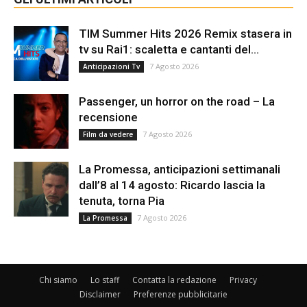
TIM Summer Hits 2026 Remix stasera in
tv su Rai1: scaletta e cantanti del...
7 Agosto 2026
Anticipazioni Tv
Passenger, un horror on the road – La
recensione
7 Agosto 2026
Film da vedere
La Promessa, anticipazioni settimanali
dall’8 al 14 agosto: Ricardo lascia la
tenuta, torna Pia
7 Agosto 2026
La Promessa
Chi siamo
Lo staff
Contatta la redazione
Privacy
Disclaimer
Preferenze pubblicitarie