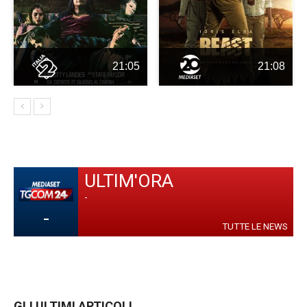
21:05
21:08
ULTIM'ORA
-
-
TUTTE LE NEWS
GLI ULTIMI ARTICOLI