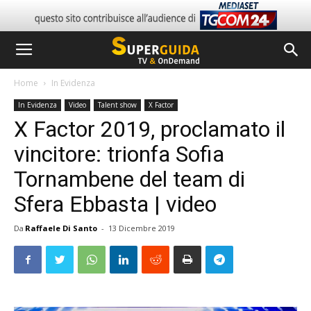
Home
In Evidenza
In Evidenza
Video
Talent show
X Factor
X Factor 2019, proclamato il
vincitore: trionfa Sofia
Tornambene del team di
Sfera Ebbasta | video
Da
Raffaele Di Santo
-
13 Dicembre 2019