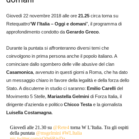
Giovedì 22 novembre 2018 alle ore
21.25
circa torna su
Retequattro“
W l’Italia – Oggi e domani
”, il programma di
approfondimento condotto da
Gerardo Greco
.
Durante la puntata si affronteranno diversi temi che
coinvolgono in prima persona anche il popolo italiano. A
cominciare dallo sgombero delle ville abusive del clan
Casamonica
, avvenuto in questi giorni a Roma, che ha dato
un messaggio chiaro in favore della legalità e della forza dello
Stato. A discuterne in studio ci saranno:
Emilio Carelli
del
Movimento 5 Stelle,
Mariastella Gelmini
di Forza Italia, il
dirigente d’azienda e politico
Chicco Testa
e la giornalista
Luisella Costamagna
.
Giovedì alle 21.30 su
@Rete4
torna W L’Italia. Tra gli ospiti
della puntata
@msgelmini
#WLItalia
pic.twitter.com/sO0r6RjvDa