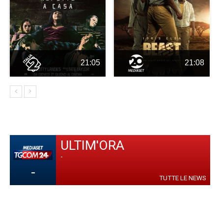
21:05
21:08
ULTIM'ORA
-
-
TUTTE LE NEWS