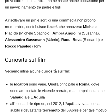
prevedibile, tutto cambia, ma ne nasce anche l’occasione per
un riavvicinamento tra padre e figli.
A risollevare un po’ le sorti di una commedia non proprio
memorabile, contribuisce il
cast,
che annovera:
Michele
Placido
(Michele Spagnolo),
Ambra Angiolini
(Susanna),
Alessandro Gassmann
(Valerio),
Raoul Bova
(Riccardo) e
Rocco Papaleo
(Tony).
Curiosità sul film
Vediamo infine alcune
curiosità
sul film:
le
location
sono varie. Quella principale è
Roma,
dove
sono ambientate le vicende narrate, ma compaiono anche
Sabaudia
e
L’Aquila
all’epoca delle riprese, nel 2012, L’Aquila aveva appena
subito il devastante
terremoto
del 6 Aprile e per tale motivo