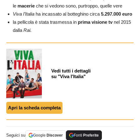
le
macerie
che si vedono sono, purtroppo, quelle vere
Viva l’Italia
ha incassato al botteghino circa
5.297.000 euro
la pellicola è stata trasmessa in
prima visione tv
nel 2015
dalla
Rai.
Vedi tutti i dettagli
su "Viva l'Italia"
Apri la scheda completa
Seguici su
Google
Discover
Fonti
Preferite