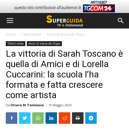
Home
Talent show
Amici di maria de filippi
Talent show
Amici di maria de filippi
La vittoria di Sarah Toscano è
quella di Amici e di Lorella
Cuccarini: la scuola l’ha
formata e fatta crescere
come artista
Da
Chiara Di Tommaso
-
19 Maggio 2024