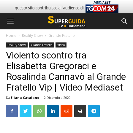
Home
Reality Show
Grande Fratello
Reality Show
Grande Fratello
Video
Violento scontro tra
Elisabetta Gregoraci e
Rosalinda Cannavò al Grande
Fratello Vip | Video Mediaset
Da
Eliana Catalano
-
2 Dicembre 2020