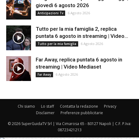
giovedì 6 agosto 2026
6 Agosto 2026
Anticipazioni Tv
Tutto per la mia famiglia 2, replica
puntata 6 agosto in streaming | Video...
6 Agosto 2026
Tutto per la mia famiglia
Far Away, replica puntata 6 agosto in
streaming | Video Mediaset
6 Agosto 2026
Far Away
Chi siamo
Lo staff
Contatta la redazione
Privacy
Disclaimer
Preferenze pubblicitarie
© 2026 SuperGuidaTV Srl | Via Cimarosa 65 - 80127 Napoli | C.F. P.Iva:
08723421213