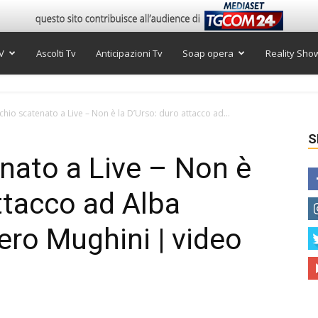
V
Ascolti Tv
Anticipazioni Tv
Soap opera
Reality Sho
chio scatenato a Live – Non è la D’Urso: duro attacco ad...
S
nato a Live – Non è
ttacco ad Alba
ero Mughini | video