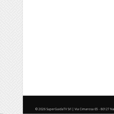
© 2026 SuperGuidaTV Srl | Via Cimarosa 65 - 80127 Nap