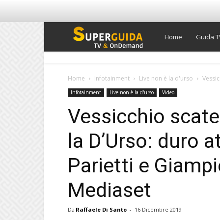
Super
Home
Guida T
Guida
Home
Infotainment
Live non è la d'urso
Vessic
Infotainment
Live non è la d'urso
Video
TV
Vessicchio scate
la D’Urso: duro a
Parietti e Giampi
Mediaset
Da
Raffaele Di Santo
-
16 Dicembre 2019