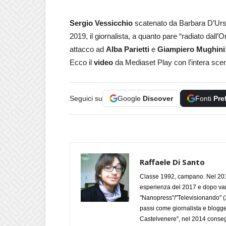
Sergio Vessicchio
scatenato da Barbara D’Urso
2019, il giornalista, a quanto pare “radiato dall’
attacco ad
Alba Parietti
e
Giampiero Mughini
Ecco il
video
da Mediaset Play con l’intera sce
Seguici su
Google
Discover
Fonti
Pre
Raffaele Di Santo
Classe 1992, campano. Nel 2019
esperienza del 2017 e dopo varie 
"Nanopress"/"Televisionando" (
passi come giornalista e blogge
Castelvenere", nel 2014 conseg