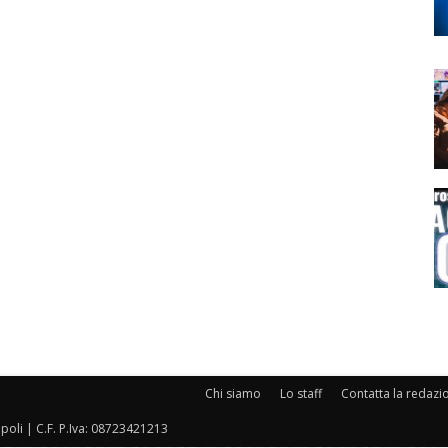
Chi siamo
Lo staff
Contatta la redazi
oli | C.F. P.Iva: 08723421213