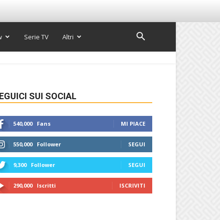
w
Serie TV
Altri
EGUICI SUI SOCIAL
540,000
Fans
MI PIACE
550,000
Follower
SEGUI
9,300
Follower
SEGUI
290,000
Iscritti
ISCRIVITI