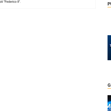
li "Federico II".
P
G