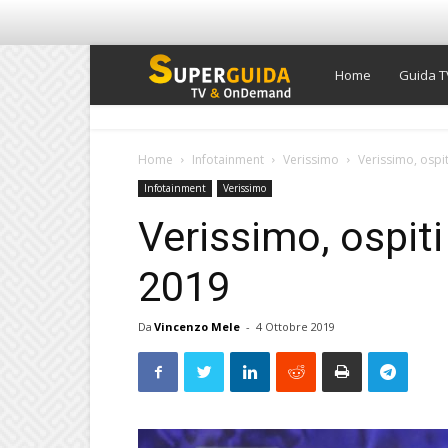
Super
Home
Guida T
Guida
Home
Infotainment
Verissimo
Verissimo, ospi
Infotainment
Verissimo
TV
Verissimo, ospit
2019
Da
Vincenzo Mele
-
4 Ottobre 2019