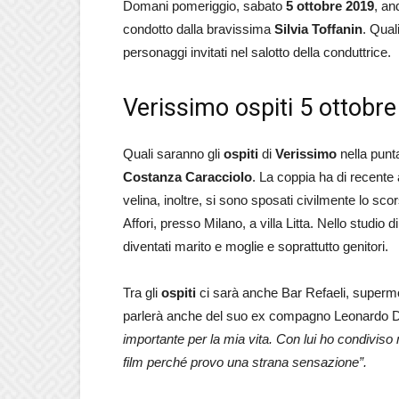
Domani pomeriggio, sabato
5 ottobre 2019
, an
condotto dalla bravissima
Silvia Toffanin
. Qual
personaggi invitati nel salotto della conduttrice.
Verissimo ospiti 5 ottobr
Quali saranno gli
ospiti
di
Verissimo
nella punt
Costanza Caracciolo
. La coppia ha di recente 
velina, inoltre, si sono sposati civilmente lo s
Affori, presso Milano, a villa Litta. Nello studio d
diventati marito e moglie e soprattutto genitori.
Tra gli
ospiti
ci sarà anche Bar Refaeli, supermod
parlerà anche del suo ex compagno Leonardo D
importante per la mia vita. Con lui ho condivis
film perché provo una strana sensazione”.