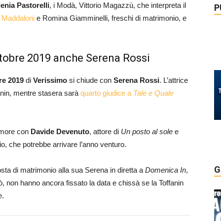
lenia Pastorelli
, i Modà, Vittorio Magazzù, che interpreta il
P
 Maddaloni
e Romina Giamminelli, freschi di matrimonio, e
 ottobre 2019 anche Serena Rossi
re 2019
di
Verissimo
si chiude con
Serena Rossi
. L’attrice
fanin, mentre stasera sarà
quarto giudice a
Tale e Quale
’amore con
Davide Devenuto
, attore di
Un posto al sole
e
io, che potrebbe arrivare l’anno venturo.
G
osta di matrimonio alla sua Serena in diretta a
Domenica In
,
 non hanno ancora fissato la data e chissà se la Toffanin
e.