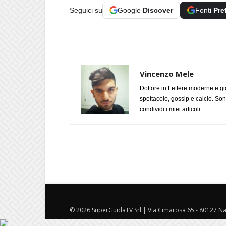
Seguici su
Google
Discover
Fonti
Pre
Vincenzo Mele
Dottore in Lettere moderne e gi
spettacolo, gossip e calcio. Son
condividi i miei articoli
© 2026 SuperGuidaTV Srl | Via Cimarosa 65 - 80127 Nap