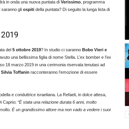
drà in onda una nuova puntata di
Verissimo
, programma
i saranno gli
ospiti
della puntata? Di seguito la lunga lista di
e 2019
ata del
5 ottobre 2019
? In studio ci saranno
Bobo Vieri e
avuto una bellissima figlia di nome Stella. L’ex bomber e l’ex
corso 18 marzo 2019 in una cerimonia riservata tenutasi ad
i
Silvia Toffanin
racconteranno l’emozione di essere
ella e conduttrice israeliana. La Refaeli, in dolce attesa,
i Caprio:
“È stata una relazione durata 6 anni, molto
o molto. È un grandissimo attore ma non vado a vedere i suoi