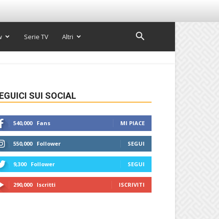
w
Serie TV
Altri
EGUICI SUI SOCIAL
540,000
Fans
MI PIACE
550,000
Follower
SEGUI
9,300
Follower
SEGUI
290,000
Iscritti
ISCRIVITI