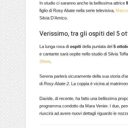
In studio ci saranno anche la bellissima attrice
I
figlio di Rosy Abate nella serie televisiva,
Marco
Silvia D’Amico.
Verissimo, tra gli ospiti del 5
La lunga rosa di
ospiti
della puntata del
5 ottob
e cantante sarà ospite nello studio di Silvia Tof
Show
.
Serena parlerà sicuramente della sua storia d
di
Rosy Abate 2
. La coppia è vicina al matrimon
Davide, di recente, ha fatto una bellissima prop
programma condotto da Mara Venier. I due, però,
riuscirà ad avere nuovi dettagli riguardo le nozz