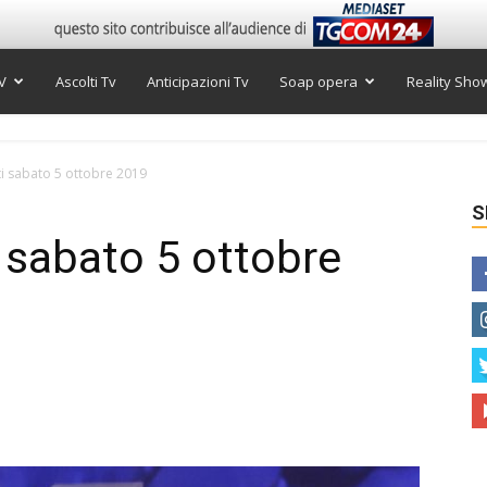
V
Ascolti Tv
Anticipazioni Tv
Soap opera
Reality Sho
ti sabato 5 ottobre 2019
S
i sabato 5 ottobre