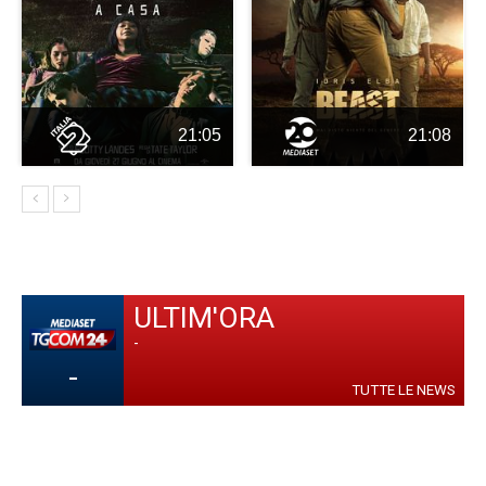
21:05
21:08
ULTIM'ORA
-
-
TUTTE LE NEWS