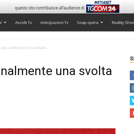
V
Ascolti Tv
Anticipazioni Tv
Soap opera
Reality Sho
 una svolta per la tv italiana
S
finalmente una svolta