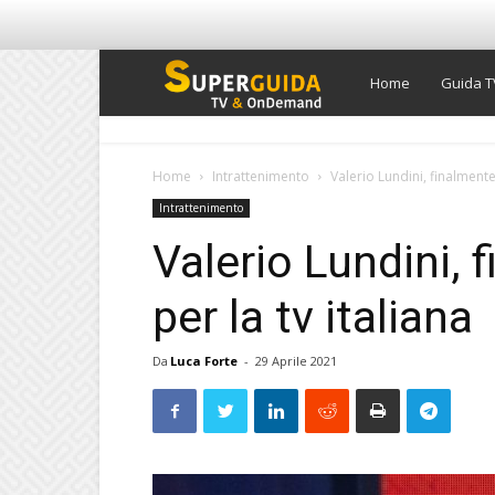
Super
Home
Guida T
Guida
Home
Intrattenimento
Valerio Lundini, finalmente
Intrattenimento
TV
Valerio Lundini, 
per la tv italiana
Da
Luca Forte
-
29 Aprile 2021