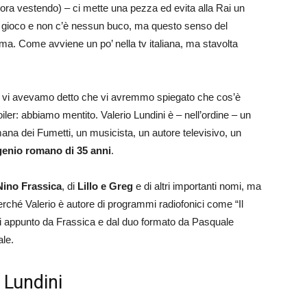
ncora vestendo) – ci mette una pezza ed evita alla Rai un
l gioco e non c’è nessun buco, ma questo senso del
ma. Come avviene un po’ nella tv italiana, ma stavolta
icolo vi avevamo detto che vi avremmo spiegato che cos’è
iler: abbiamo mentito. Valerio Lundini è – nell’ordine – un
mana dei Fumetti, un musicista, un autore televisivo, un
genio romano di 35 anni
.
Nino Frassica
, di
Lillo e Greg
e di altri importanti nomi, ma
rché Valerio è autore di programmi radiofonici come “Il
i appunto da Frassica e dal duo formato da Pasquale
ale.
o Lundini