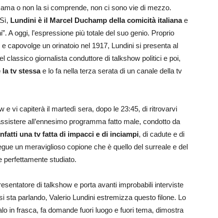
si ama o non la si comprende, non ci sono vie di mezzo.
 Sì,
Lundini è il Marcel Duchamp della comicità italiana
e
”. A oggi, l’espressione più totale del suo genio. Proprio
capovolge un orinatoio nel 1917, Lundini si presenta al
 classico giornalista conduttore di talkshow politici e poi,
la tv stessa
e lo fa nella terza serata di un canale della tv
 vi capiterà il martedì sera, dopo le 23:45, di ritrovarvi
assistere all’ennesimo programma fatto male, condotto da
nfatti una tv fatta di impacci e di inciampi
, di cadute e di
 segue un meraviglioso copione che è quello del surreale e del
 perfettamente studiato.
resentatore di talkshow e porta avanti improbabili interviste
si sta parlando, Valerio Lundini estremizza questo filone. Lo
alo in frasca, fa domande fuori luogo e fuori tema, dimostra