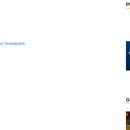
P
su Instagram
G