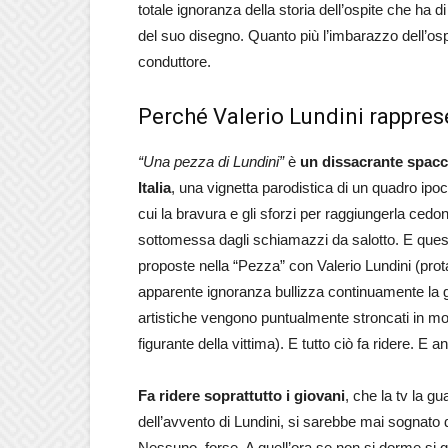
totale ignoranza della storia dell’ospite che ha d
del suo disegno. Quanto più l’imbarazzo dell’ospit
conduttore.
Perché Valerio Lundini rappresen
“Una pezza di Lundini”
è
un dissacrante spacca
Italia
, una vignetta parodistica di un quadro ip
cui la bravura e gli sforzi per raggiungerla cedon
sottomessa dagli schiamazzi da salotto. E que
proposte nella “Pezza” con Valerio Lundini (p
apparente ignoranza bullizza continuamente la g
artistiche vengono puntualmente stroncati in mo
figurante della vittima). E tutto ciò fa ridere. E a
Fa ridere soprattutto i giovani
, che la tv la g
dell’avvento di Lundini, si sarebbe mai sognato d
Nessuno, forse. A quell’ora se non si dorme si gua