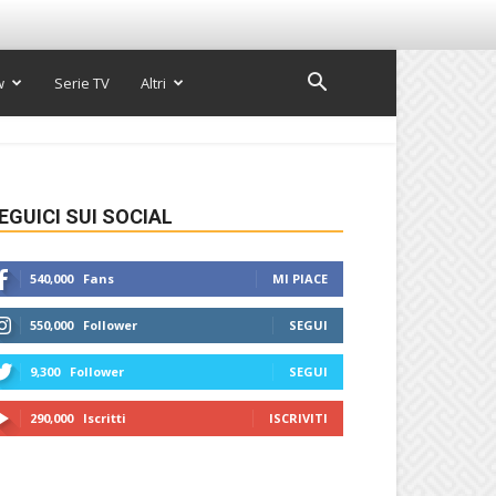
w
Serie TV
Altri
EGUICI SUI SOCIAL
540,000
Fans
MI PIACE
550,000
Follower
SEGUI
9,300
Follower
SEGUI
290,000
Iscritti
ISCRIVITI