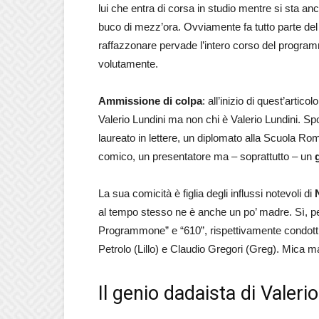
lui che entra di corsa in studio mentre si sta a
buco di mezz’ora. Ovviamente fa tutto parte de
raffazzonare pervade l’intero corso del program
volutamente.
Ammissione di colpa
: all’inizio di quest’art
Valerio Lundini ma non chi è Valerio Lundini. Spo
laureato in lettere, un diplomato alla Scuola Ro
comico, un presentatore ma – soprattutto – un
La sua comicità è figlia degli influssi notevoli di
al tempo stesso ne è anche un po’ madre. Sì, pe
Programmone” e “610”, rispettivamente condott
Petrolo (Lillo) e Claudio Gregori (Greg). Mica m
Il genio dadaista di Valeri