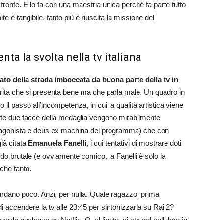
i fronte. E lo fa con una maestria unica perché fa parte tutto
e è tangibile, tanto più è riuscita la missione del
ta la svolta nella tv italiana
to della strada imboccata da buona parte della tv in
ocrita che si presenta bene ma che parla male. Un quadro in
o il passo all’incompetenza, in cui la qualità artistica viene
ste due facce della medaglia vengono mirabilmente
rotagonista e deus ex machina del programma) che con
ià citata
Emanuela Fanelli
, i cui tentativi di mostrare doti
do brutale (e ovviamente comico, la Fanelli è solo la
nche tanto.
uardano poco. Anzi, per nulla. Quale ragazzo, prima
i accendere la tv alle 23:45 per sintonizzarla su Rai 2?
rda qualcosa su Netflix. O, al limite, si sta col cellulare in