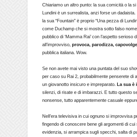
Chiariamo un altro punto: la sua comicità o la 
Lundini è un surrealista, anzi forse un dadaista.
la sua “Fountain” è proprio “Una pezza di Lundini
come Duchamp che si mostra sotto falso nome e 
pubblico di ‘Mamma Rai’ con l’aspetto serioso del
all’improvviso,
provoca, parodizza, capovolge 
pubblica italiana. Wow.
Se non avete mai visto una puntata del suo show e
per caso su Rai 2, probabilmente penserete di 
un giovanotto insicuro e impreparato.
La sua è i
silenzi, di risate e di imbarazzi. E tutto questo
nonsense, tutto apparentemente casuale eppure
Nell’era televisiva in cui ognuno si improvvisa p
fingendo di conoscere bene gli argomenti di cui 
evidenzia, si arrampica sugli specchi, salta di p