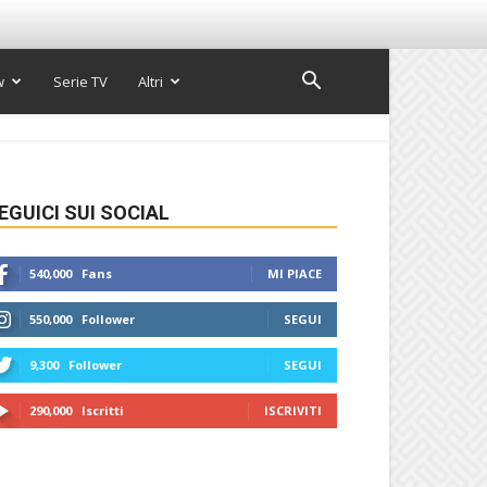
w
Serie TV
Altri
EGUICI SUI SOCIAL
540,000
Fans
MI PIACE
550,000
Follower
SEGUI
9,300
Follower
SEGUI
290,000
Iscritti
ISCRIVITI