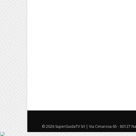
© 2026 SuperGuidaTV Srl | Via Cimarosa 65 - 80127 Nap