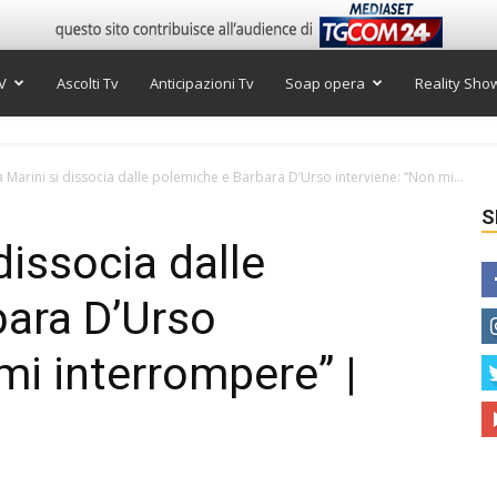
V
Ascolti Tv
Anticipazioni Tv
Soap opera
Reality Sho
a Marini si dissocia dalle polemiche e Barbara D’Urso interviene: “Non mi...
S
dissocia dalle
bara D’Urso
mi interrompere” |