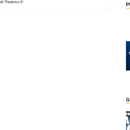
li "Federico II".
P
G