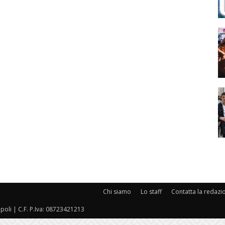
Chi siamo
Lo staff
Contatta la redazi
oli | C.F. P.Iva: 08723421213