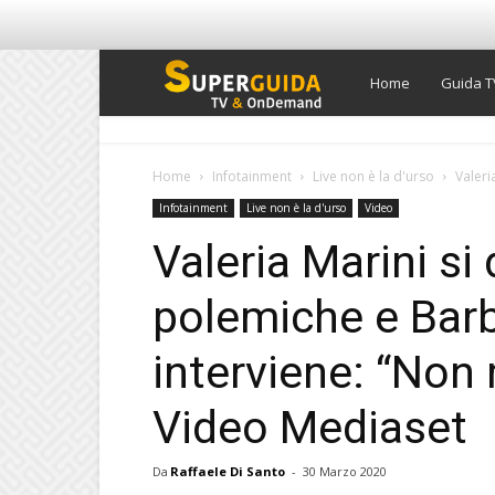
Super
Home
Guida T
Guida
Home
Infotainment
Live non è la d'urso
Valeri
Infotainment
Live non è la d'urso
Video
TV
Valeria Marini si 
polemiche e Bar
interviene: “Non 
Video Mediaset
Da
Raffaele Di Santo
-
30 Marzo 2020