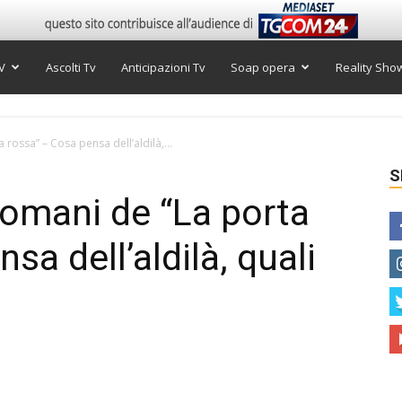
V
Ascolti Tv
Anticipazioni Tv
Soap opera
Reality Sho
 rossa” – Cosa pensa dell’aldilà,...
S
Romani de “La porta
sa dell’aldilà, quali