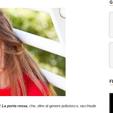
G
F
 2
La porta rossa
, che, oltre al genere poliziesco, racchiude