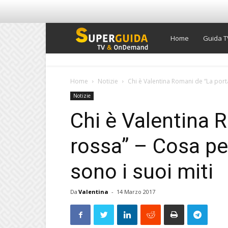
Super
Home
Guida T
Guida
Home
Notizie
Chi è Valentina Romani de “La porta
Notizie
TV
Chi è Valentina 
rossa” – Cosa pen
sono i suoi miti
Da
Valentina
-
14 Marzo 2017