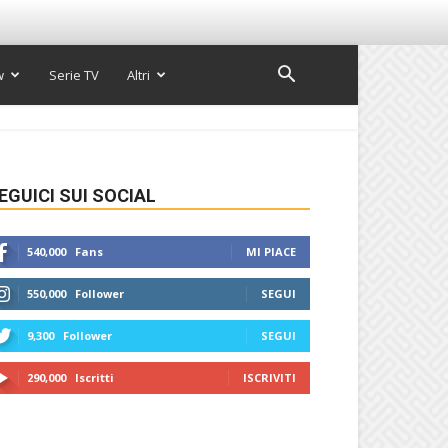
w
Serie TV
Altri
EGUICI SUI SOCIAL
540,000
Fans
MI PIACE
550,000
Follower
SEGUI
9,300
Follower
SEGUI
290,000
Iscritti
ISCRIVITI