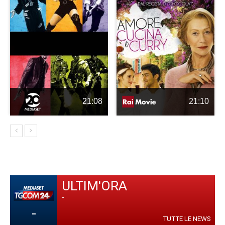
21:08
21:10
ULTIM'ORA
-
-
TUTTE LE NEWS