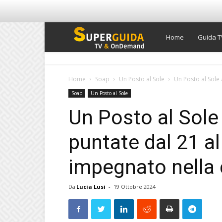
Super
Home
Guida T
Guida
Home
Soap
Un Posto al Sole
Un Posto al Sole 
Soap
Un Posto al Sole
TV
Un Posto al Sole 
puntate dal 21 a
impegnato nella 
Da
Lucia Lusi
-
19 Ottobre 2024