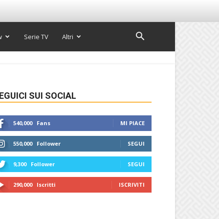
w
Serie TV
Altri
EGUICI SUI SOCIAL
540,000
Fans
MI PIACE
550,000
Follower
SEGUI
9,300
Follower
SEGUI
290,000
Iscritti
ISCRIVITI