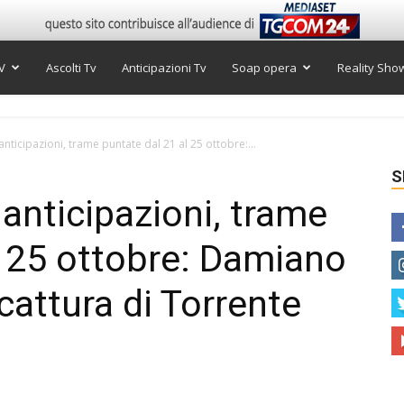
V
Ascolti Tv
Anticipazioni Tv
Soap opera
Reality Sho
anticipazioni, trame puntate dal 21 al 25 ottobre:...
S
anticipazioni, trame
l 25 ottobre: Damiano
cattura di Torrente