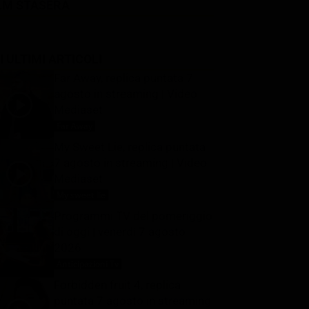
LM STASERA
I ULTIMI ARTICOLI
Far Away, replica puntata 7
agosto in streaming | Video
Mediaset
Far Away
7 Agosto 2026
My Sweet Lie, replica puntata
7 agosto in streaming | Video
Mediaset
My sweet lie
7 Agosto 2026
Programmi TV del pomeriggio
di oggi | venerdì 7 agosto
2026
Anticipazioni Tv
7 Agosto 2026
Forbidden fruit 4, replica
puntata 7 agosto in streaming