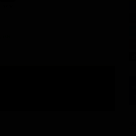
9.99€
gnate
GU