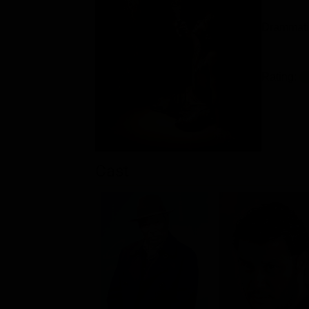
Drammati
Rating:
Cast