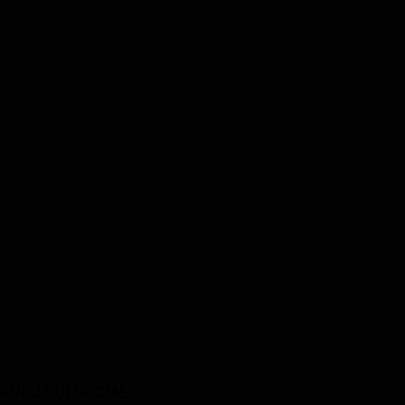
ousavi
Shamila Shirzad
Abolfazl Shirzad
Zahra
Abolfazl
GUICI SUI SOCIAL