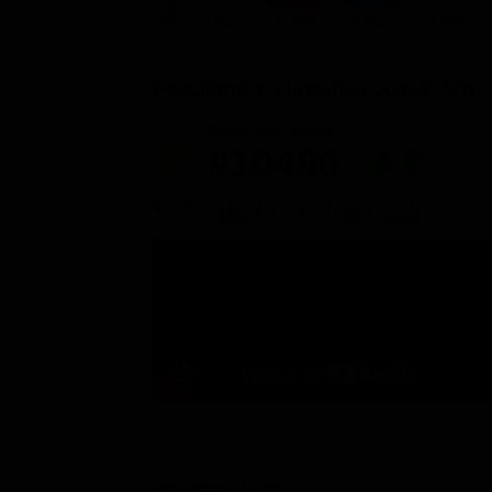
9.99€
9.99€
9.99€
7.99€
Posizione in classifica Justwatch
Posizione attuale
Posizioni guada
#10490
8
Trailer del film Figli del sole