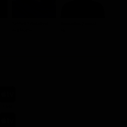
Tannaz Tabatabaei
Roohollah Zamani
Mahdi M
Ali's Mother
Ali
Mamad
3.99€
SE