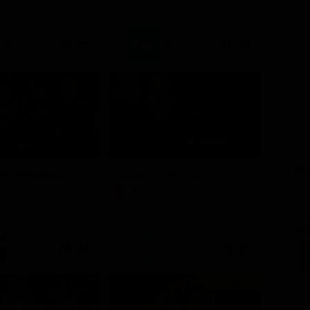
21:20
21:15
7 - Ep. 2
PU
ore Coliandro
Itaca - Il ritorno
TV
Film
SC
21:21
21:25
Prima TV