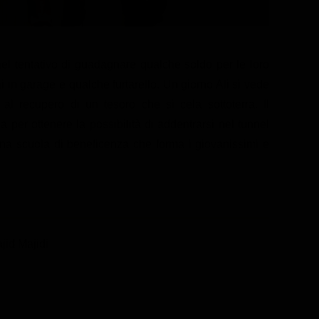
nel tentativo di guadagnare qualche soldo per le loro
hi in garage e qualche furtarello. Un giorno Ali si vede
a al recupero di un tesoro che si cela sottoterra. Il
per ottenere la possibilità di addentrarsi nel tunnel
na scuola di beneficenza che forma i giovanissimi e
jid Majidi