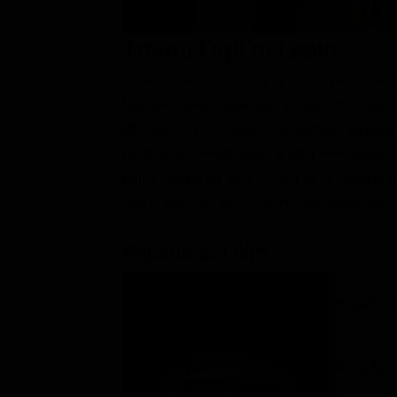
Classifiche
Trama Figli del sole
Migliori film
Il dodicenne Ali e suoi tre amici lavorano 
Migliori Serie TV
famiglie, destreggiandosi tra piccoli incaric
affidare una richiesta inaspettata, relativ
ragazzino chiede aiuto ai suoi compagni ma 
prima dovranno entrare alla Sun School, u
che si trova nei pressi del tesoro nascosto.
Scheda del film
Regia: Ma
IR 2021