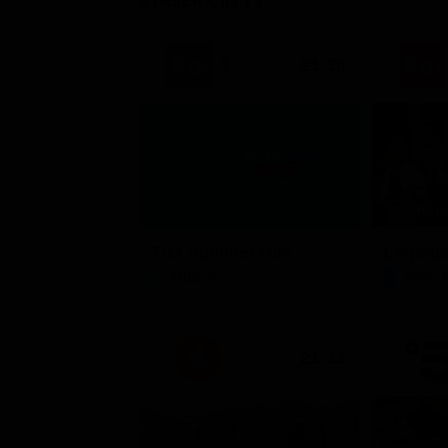
STASERA IN TV
21:30
Stagione 
TIM Summer Hits
L'ispett
Musica
Serie 
21:33