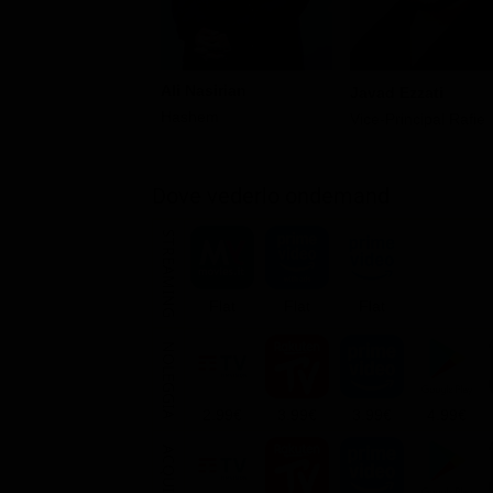
Ali Nasirian
Javad Ezzati
Hashem
Vice-Principal Rafie
Dove vederlo ondemand
STREAMING
Flat
Flat
Flat
NOLEGGIA
2.99€
3.99€
3.99€
4.99€
ACQUISTA