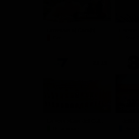
Un'estate ai Caraibi
L'erede
Film
Soap 
21:15
Stagione 
La vera storia del Colosseo: ascesa e caduta
I delitt
Documentario
Serie 