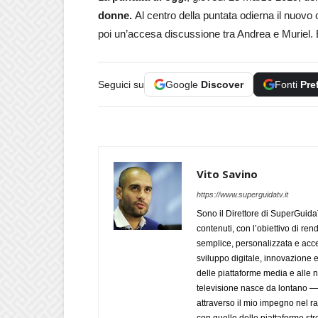
donne.
Al centro della puntata odierna il nuovo
poi un’accesa discussione tra Andrea e Muriel. E
Seguici su
Google
Discover
Fonti
Pre
Vito Savino
https://www.superguidatv.it
Sono il Direttore di SuperGuid
contenuti, con l’obiettivo di ren
semplice, personalizzata e acces
sviluppo digitale, innovazione e
delle piattaforme media e alle
televisione nasce da lontano 
attraverso il mio impegno nel r
con quello delle piattaforme str