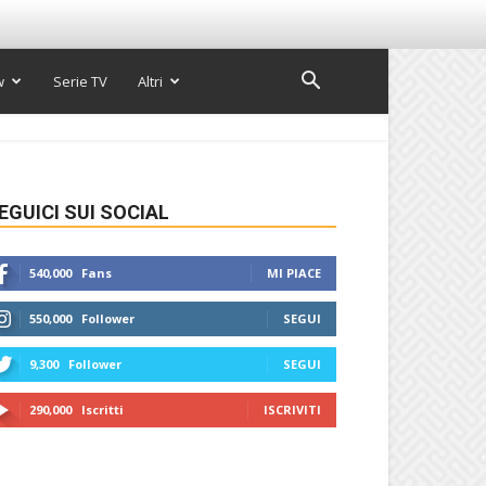
w
Serie TV
Altri
EGUICI SUI SOCIAL
540,000
Fans
MI PIACE
550,000
Follower
SEGUI
9,300
Follower
SEGUI
290,000
Iscritti
ISCRIVITI