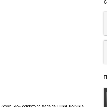
G
F
el People Show condotto da
Maria de Filippi
,
Uomini e