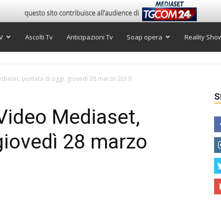
V
Ascolti Tv
Anticipazioni Tv
Soap opera
Reality Sho
iaset, puntata di oggi, giovedì 28 marzo 2019
S
Video Mediaset,
 giovedì 28 marzo