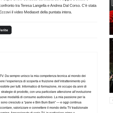
 confronto tra Teresa Langella e Andrea Dal Corso. C’è stata
ccovi il video Mediaset della puntata intera.
ferite
aTV. Da sempre unisco la mia competenza tecnica al mondo dei
dere l’esperienza di scoperta e fruizione dell’intrattenimento più
sibile per tutti. Informatico di formazione, mi occupo da anni di
 strategie di prodotto, con una particolare attenzione all’evoluzione
 nuove modalità di consumo audiovisivo. La mia passione per la
— sono cresciuto a “pane e Bim Bum Bam” — e oggi continua
accontare, valorizzare e connettere il mondo della TV tradizionale
eaming. Appassionato di serie TV, in particolare crime e