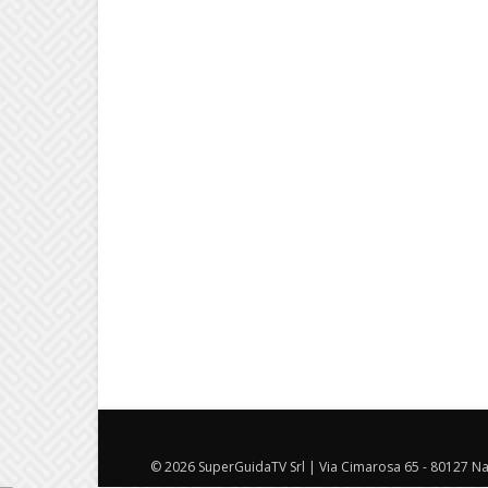
© 2026 SuperGuidaTV Srl | Via Cimarosa 65 - 80127 Nap