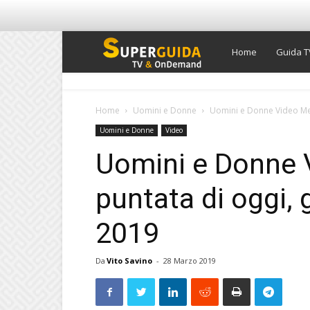
Super
Home
Guida T
Guida
Home
Uomini e Donne
Uomini e Donne Video Med
Uomini e Donne
Video
TV
Uomini e Donne 
puntata di oggi,
2019
Da
Vito Savino
-
28 Marzo 2019