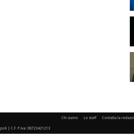
Chi siamo
Lo staff
Contatta la redazi
oli | C.F. P.Iva: 08723421213