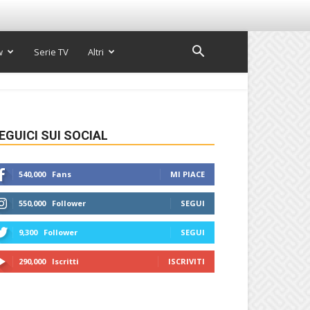
w
Serie TV
Altri
EGUICI SUI SOCIAL
540,000
Fans
MI PIACE
550,000
Follower
SEGUI
9,300
Follower
SEGUI
290,000
Iscritti
ISCRIVITI