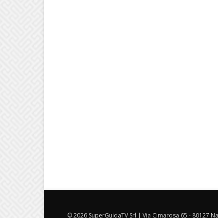
© 2026 SuperGuidaTV Srl | Via Cimarosa 65 - 80127 Nap