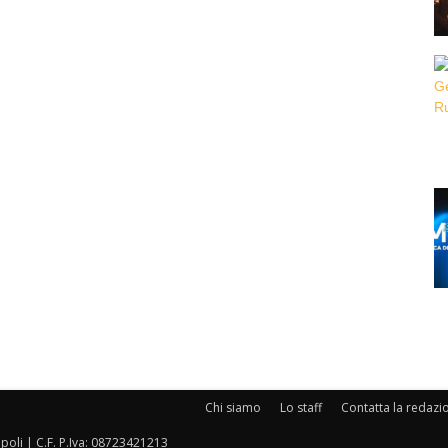
Chi siamo
Lo staff
Contatta la redazi
oli | C.F. P.Iva: 08723421213