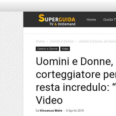
Super
Home
Guida T
Guida
Home
Uomini e Donne
Uomini e Donne, un nuovo
Uomini e Donne
Video
TV
Uomini e Donne,
corteggiatore p
resta incredulo: 
Video
Da
Vincenzo Mele
-
8 Aprile 2019