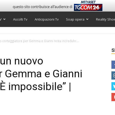
V
Ascolti Tv
Anticipazioni Tv
Soap opera
Reality Sho
 corteggiatore per Gemma e Gianni resta incredulo:...
S
 un nuovo
er Gemma e Gianni
“È impossibile” |