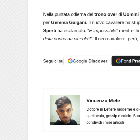
Nella puntata odierna del
trono over
di
Uomini
per
Gemma Galgani
. Il nuovo cavaliere ha stup
Sperti
ha esclamato: “
È impossibile
” mentre Tin
della nonna da piccolo?”
. Il neo cavaliere, però
Seguici su
Google
Discover
Fonti
Pre
Vincenzo Mele
Dottore in Lettere moderne e gi
spettacolo, gossip e calcio. Son
condividi i miei articoli