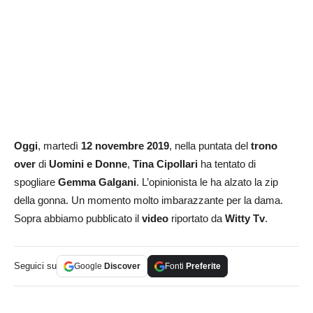
Oggi
, martedì
12 novembre 2019
, nella puntata del
trono
over
di
Uomini e Donne
,
Tina Cipollari
ha tentato di
spogliare
Gemma Galgani
. L’opinionista le ha alzato la zip
della gonna. Un momento molto imbarazzante per la dama.
Sopra abbiamo pubblicato il
video
riportato da
Witty Tv
.
Seguici su
Google
Discover
Fonti
Preferite