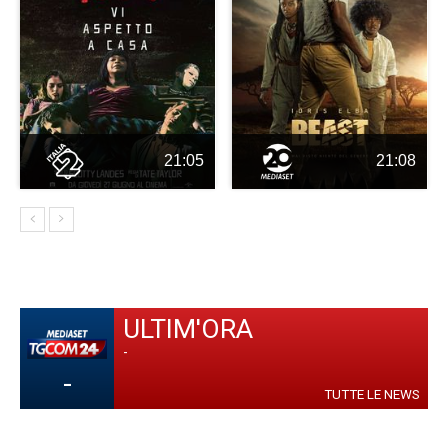
21:05
21:08
ULTIM'ORA
-
-
TUTTE LE NEWS