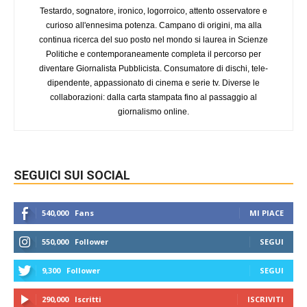
Testardo, sognatore, ironico, logorroico, attento osservatore e
curioso all'ennesima potenza. Campano di origini, ma alla
continua ricerca del suo posto nel mondo si laurea in Scienze
Politiche e contemporaneamente completa il percorso per
diventare Giornalista Pubblicista. Consumatore di dischi, tele-
dipendente, appassionato di cinema e serie tv. Diverse le
collaborazioni: dalla carta stampata fino al passaggio al
giornalismo online.
SEGUICI SUI SOCIAL
540,000
Fans
MI PIACE
550,000
Follower
SEGUI
9,300
Follower
SEGUI
290,000
Iscritti
ISCRIVITI