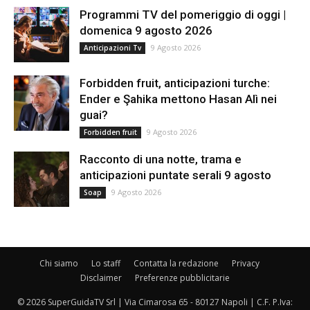
Programmi TV del pomeriggio di oggi |
domenica 9 agosto 2026
9 Agosto 2026
Anticipazioni Tv
Forbidden fruit, anticipazioni turche:
Ender e Şahika mettono Hasan Alì nei
guai?
9 Agosto 2026
Forbidden fruit
Racconto di una notte, trama e
anticipazioni puntate serali 9 agosto
9 Agosto 2026
Soap
Chi siamo
Lo staff
Contatta la redazione
Privacy
Disclaimer
Preferenze pubblicitarie
© 2026 SuperGuidaTV Srl | Via Cimarosa 65 - 80127 Napoli | C.F. P.Iva: