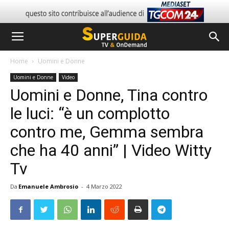
Home
Uomini e Donne
Uomini e Donne
Video
Uomini e Donne, Tina contro
le luci: “è un complotto
contro me, Gemma sembra
che ha 40 anni” | Video Witty
Tv
Da
Emanuele Ambrosio
-
4 Marzo 2022