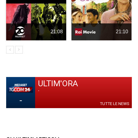
21:08
21:10
ULTIM'ORA
-
-
TUTTE LE NEWS