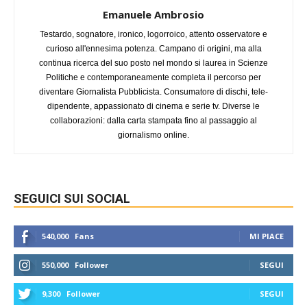
Emanuele Ambrosio
Testardo, sognatore, ironico, logorroico, attento osservatore e
curioso all'ennesima potenza. Campano di origini, ma alla
continua ricerca del suo posto nel mondo si laurea in Scienze
Politiche e contemporaneamente completa il percorso per
diventare Giornalista Pubblicista. Consumatore di dischi, tele-
dipendente, appassionato di cinema e serie tv. Diverse le
collaborazioni: dalla carta stampata fino al passaggio al
giornalismo online.
SEGUICI SUI SOCIAL
540,000
Fans
MI PIACE
550,000
Follower
SEGUI
9,300
Follower
SEGUI