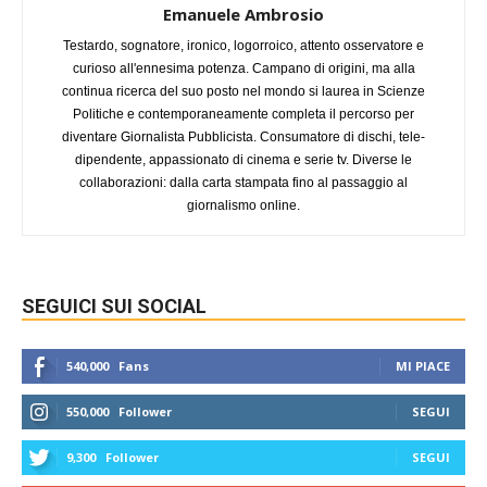
Emanuele Ambrosio
Testardo, sognatore, ironico, logorroico, attento osservatore e
curioso all'ennesima potenza. Campano di origini, ma alla
continua ricerca del suo posto nel mondo si laurea in Scienze
Politiche e contemporaneamente completa il percorso per
diventare Giornalista Pubblicista. Consumatore di dischi, tele-
dipendente, appassionato di cinema e serie tv. Diverse le
collaborazioni: dalla carta stampata fino al passaggio al
giornalismo online.
SEGUICI SUI SOCIAL
540,000
Fans
MI PIACE
550,000
Follower
SEGUI
9,300
Follower
SEGUI