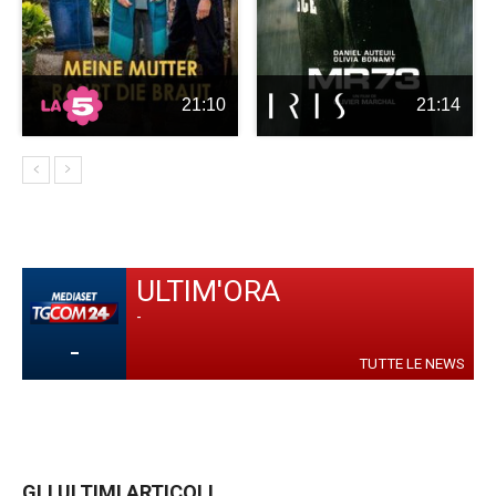
21:10
21:14
ULTIM'ORA
-
-
TUTTE LE NEWS
GLI ULTIMI ARTICOLI