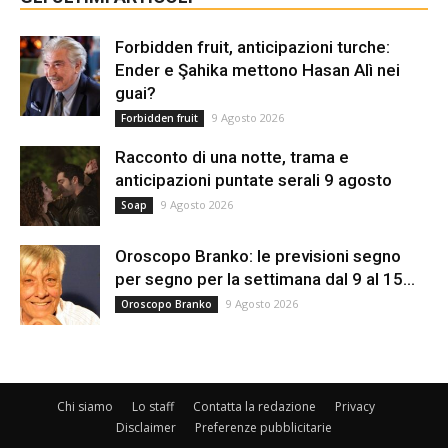
Forbidden fruit, anticipazioni turche:
Ender e Şahika mettono Hasan Alì nei
guai?
9 Agosto 2026
Forbidden fruit
Racconto di una notte, trama e
anticipazioni puntate serali 9 agosto
9 Agosto 2026
Soap
Oroscopo Branko: le previsioni segno
per segno per la settimana dal 9 al 15...
9 Agosto 2026
Oroscopo Branko
Chi siamo
Lo staff
Contatta la redazione
Privacy
Disclaimer
Preferenze pubblicitarie