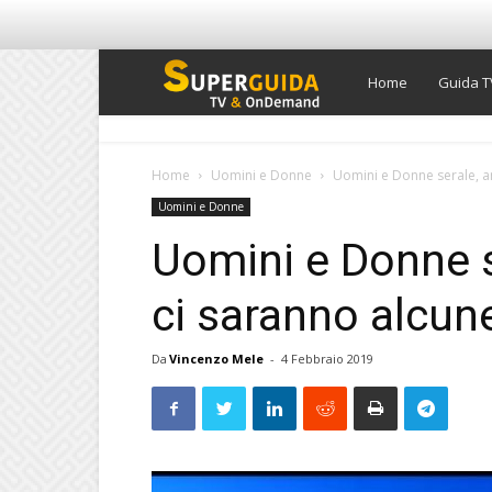
Super
Home
Guida T
Guida
Home
Uomini e Donne
Uomini e Donne serale, a
Uomini e Donne
TV
Uomini e Donne se
ci saranno alcu
Da
Vincenzo Mele
-
4 Febbraio 2019