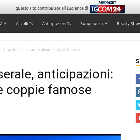
V
Ascolti Tv
Anticipazioni Tv
Soap opera
Reality Sho
nticipazioni: ci saranno alcune coppie famose
S
rale, anticipazioni:
ne coppie famose