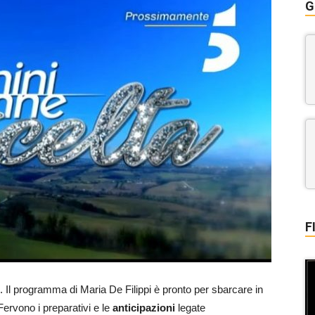
G
F
. Il programma di Maria De Filippi è pronto per sbarcare in
 Fervono i preparativi e le
anticipazioni
legate