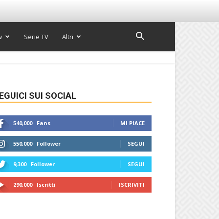
w
Serie TV
Altri
EGUICI SUI SOCIAL
540,000
Fans
MI PIACE
550,000
Follower
SEGUI
9,300
Follower
SEGUI
290,000
Iscritti
ISCRIVITI