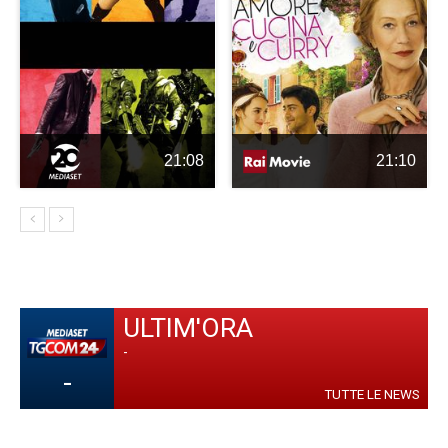
21:08
21:10
ULTIM'ORA
-
-
TUTTE LE NEWS