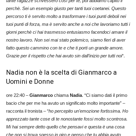
tante ragazze scrivessero così per te, poi abbiamo capito il
perchè. Sei un esempio giusto per tanti tuoi coetanei. Questo
percorso ti è servito molto a trasformare i tuoi punti deboli nei
tuoi punti di forza, ma è servito anche a noi che lavoriamo tutti i
giorni perchè ci hai trasmesso entusiasmo facendoci amare il
nostro lavoro. Non sei mai stato polemico, siamo fieri di aver
fatto questo cammino con te e che ti porti un grande amore.
Grazie per il rispetto che hai avuto sin dall’inizio per tutti noi
“.
Nadia non è la scelta di Gianmarco a
Uomini e Donne
ore 22:40 –
Gianmarco
chiama
Nadia
. “Ci siamo dati il primo
bacio che per me ha avuto un significato molto importante” –
racconta il tronista – “
ho percepito un’emozione fortissima. Ho
apprezzato tante cose di te nonostante fossi molto scontrosa.
Mi hai sempre detto quello che pensavi e questa è una cosa
che non si trova spesso in giro e penso che tu abbia avuto