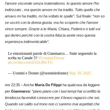
l’amore viscerale senza materialismo. Io questo amore l’ho
indirizzato , ma questo amore mi ha tradito. Tutto quello che
amavo mi ha tradito, mi ha voltato le spalle”.
Sul finale
: “non so
se uscirò con la donna
giusta, ma ho scoperto che l’amore
vince sempre. Grazie a te Maria, Chiara, Federico e tutti voi
qui dentro perchè con la vostra fiducia avete reso questa
esperienza indimenticabile”.
Le emozionanti parole di Gianmarco… State seguendo la
scelta su Canale 5?
#UominieDonne
pic.twitter.com/d3i3L8RcTU
— Uomini e Donne (@uominiedonne)
May 30, 2025
ore 22:35 – Anche
Maria De Filippi
ha qualcosa da leggere
per
Gianmarco
: “
piano piano con i tuoi tempi hai sconfitto la
timidezza facendoti conoscere per il bravo ragazzo che sei.
Quando sei salito sul trono non ci saremo mai aspettati che