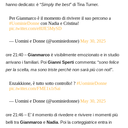
hanno dedicato: è “
Simply the best
” di Tina Turner.
Per Gianmarco è il momento di rivivere il suo percorso a
#UominieDonne
con Nadia e Cristina!
pic.twitter.com/e8IJE5MySD
— Uomini e Donne (@uominiedonne)
May 30, 2025
ore 21:40 –
Gianmarco
è visibilmente emozionato e in studio
arrivano i familiari. Poi
Gianni Sperti
commenta: “
sono felice
per la scelta, ma sono triste perchè non sarà più con noi
!”.
Enzakkione, è tutto sotto controllo! ?
#UominieDonne
pic.twitter.com/FME1x1rSai
— Uomini e Donne (@uominiedonne)
May 30, 2025
ore 21:46 – E’ il momento di rivedere e rivivere i momenti più
belli tra
Gianmarco
e
Nadia
. Poi la corteggiatrice entra in