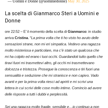
— Uomini e Donne (@uominiedonne)
May 30, 2025
La scelta di Gianmarco Steri a Uomini e
Donne
ore 22:52 – E’ il momento della scelta di
Gianmarco
: in studio
arriva
Cristina
. “
La prima volta che ti ho visto ho avuto delle
sensazioni strane, non mi eri simpatica. Vedevo una ragazza
molto misteriosa e particolare, ma c’è stato un qualcosa che
mi ha colpito ed erano i tuoi occhi. Guardandoti tutto quello che
tiravi fuori mi trasmettevi altro, gli occhi mi trasmettevano
dolcezza e tristezza. Prosegue la conoscenza e tiri fuori una
sensualità e seduzione che mi stranisce e non capivo. Vado
avanti e per la prima volta riesci ad aprirti e mi scrivi una
lettera in cui scrivi delle cose molto intime. Comincio ad avere
delle risposte a tutti i dubbi e
perplessità.
Sei una ragazza molto fragile, sensibile e…io continuo a non