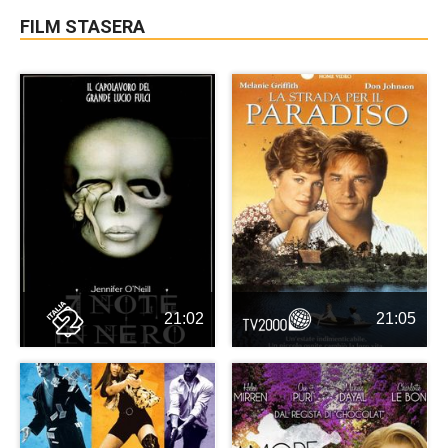
FILM STASERA
21:02
21:05