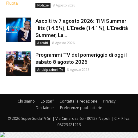
8 Agosto 2026
Notizie
Ascolti tv 7 agosto 2026: TIM Summer
Hits (14.5%), L’Erede (14.1%), L’Eredità
Summer, La...
8 Agosto 2026
Ascolti
Programmi TV del pomeriggio di oggi |
sabato 8 agosto 2026
8 Agosto 2026
Anticipazioni Tv
Chi siamo
Lo staff
Contatta la redazione
Privacy
Disclaimer
Preferenze pubblicitarie
© 2026 SuperGuidaTV Srl | Via Cimarosa 65 - 80127 Napoli | C.F. P.Iva:
08723421213