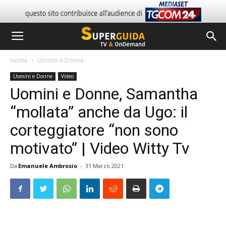
Home
Uomini e Donne
Uomini e Donne
Video
Uomini e Donne, Samantha
“mollata” anche da Ugo: il
corteggiatore “non sono
motivato” | Video Witty Tv
Da
Emanuele Ambrosio
-
31 Marzo 2021